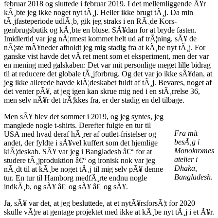
februar 2018 og sluttede i februar 2019. I det mellemliggende Ã¥r
kÃ¸bte jeg ikke noget nyt tÃ¸j. Heller ikke brugt tÃ¸j. Da min
tÃ¸jfasteperiode udlÃ¸b, gik jeg straks i en RÃ¸de Kors-
genbrugsbutik og kÃ¸bte en bluse. SÃ¥dan for at bryde fasten.
Imidlertid var jeg nÃ¦rmest kommet helt ud af trÃ¦ning, sÃ¥ de
nÃ¦ste mÃ¥neder afholdt jeg mig stadig fra at kÃ¸be nyt tÃ¸j. For
ganske vist havde det vÃ¦ret ment som et eksperiment, men der var
en mening med galskaben: Det var mit personlige meget lille bidrag
til at reducere det globale tÃ¸jforbrug. Og det var jo ikke sÃ¥dan, at
jeg ikke allerede havde klÃ¦deskabet fuldt af tÃ¸j. Bevares, noget af
det venter pÃ¥, at jeg igen kan skrue mig ned i en stÃ¸rrelse 36,
men selv nÃ¥r det trÃ¦kkes fra, er der stadig en del tilbage.
Men sÃ¥ blev det sommer i 2019, og jeg syntes, jeg
manglede nogle t-shirts. Derefter fulgte en tur til
Fra mit
USA med hvad deraf hÃ¸rer af outlet-fristelser og
besÃ¸g i
andet, der fyldte i sÃ¥vel kuffert som det hjemlige
Monokromes
klÃ¦deskab. SÃ¥ var jeg i Bangladesh â€“ for at
atelier i
studere tÃ¸jproduktion â€“ og ironisk nok var jeg
Dhaka,
nÃ¸dt til at kÃ¸be noget tÃ¸j til mig selv pÃ¥ denne
Bangladesh
.
tur. En tur til Hamborg medfÃ¸rte endnu nogle
indkÃ¸b, og sÃ¥ â€¦ og sÃ¥ â€¦ og sÃ¥.
Ja, sÃ¥ var det, at jeg besluttede, at et nytÃ¥rsforsÃ¦t for 2020
skulle vÃ¦re at gentage projektet med ikke at kÃ¸be nyt tÃ¸j i et Ã¥r.