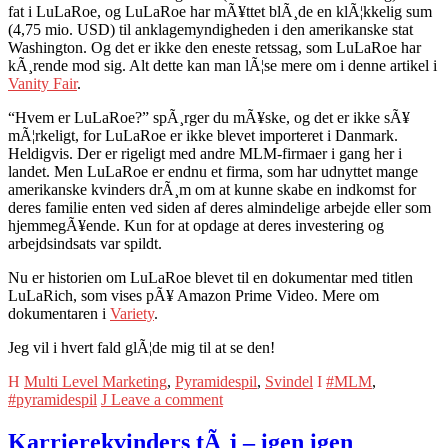
fat i LuLaRoe, og LuLaRoe har mÃ¥ttet blÃ¸de en klÃ¦kkelig sum
(4,75 mio. USD) til anklagemyndigheden i den amerikanske stat
Washington. Og det er ikke den eneste retssag, som LuLaRoe har
kÃ¸rende mod sig. Alt dette kan man lÃ¦se mere om i denne artikel i
Vanity Fair
.
“Hvem er LuLaRoe?” spÃ¸rger du mÃ¥ske, og det er ikke sÃ¥
mÃ¦rkeligt, for LuLaRoe er ikke blevet importeret i Danmark.
Heldigvis. Der er rigeligt med andre MLM-firmaer i gang her i
landet. Men LuLaRoe er endnu et firma, som har udnyttet mange
amerikanske kvinders drÃ¸m om at kunne skabe en indkomst for
deres familie enten ved siden af deres almindelige arbejde eller som
hjemmegÃ¥ende. Kun for at opdage at deres investering og
arbejdsindsats var spildt.
Nu er historien om LuLaRoe blevet til en dokumentar med titlen
LuLaRich, som vises pÃ¥ Amazon Prime Video. Mere om
dokumentaren i
Variety
.
Jeg vil i hvert fald glÃ¦de mig til at se den!
Multi Level Marketing
,
Pyramidespil
,
Svindel
#MLM
,
#pyramidespil
Leave a comment
Karrierekvinders tÃ¸j – igen igen