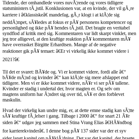
Tidende, der omhandlede vores nuvÃ¦rende og vores tidligere
statsministers tÃ¸jstil. Konklusionen var, at en kvinde, der vil gÃ¸re
karriere i â€klassiskeâ€ mandefag, gÃ¸r klogt i at klÃ¦de sig
neddÃ¦mpet, sÃ¥ledes at fokus er pÃ¥ personens kompetencer og
personlighed og ikke pÃ¥ hendes tÃ¸jstil. Det bragte en veritabel
syndflod af kritik med sig. Kommentaren var lidt skarpt vinklet, men
jeg tror alligevel, at den kraftige reaktion pÃ¥ kommentaren mÃ¥
have overrasket Birgitte Erhardtsen. Mange af de negative
reaktioner gik pÃ¥ temaet: â€Er vi virkelig ikke kommet videre i
2021?â€
Til det er svaret: BÃ¥de og. Vi er kommet videre, fordi alle â€“
bÃ¥de mÃ¦nd og kvinder â€“ kan klÃ¦de sig mere afslappet end
tidligere. Men vi er ikke kommet videre, nÃ¥r vi ser pÃ¥ tallene.
Kvinder er stadig i undertal der, hvor magten er. Og selv om
magtens uniform har Ã¦ndret sig over tid, sÃ¥ er den forblevet
maskulin.
Hvad der virkelig kan undre mig, er, at dette emne stadig kan sÃ¦tte
sÃ¥ kraftige fÃ¸lelser i gang. Tilbage i 2000 â€“ for snart 21 Ã¥r
siden â€“ udgav jeg sammen med Stina Vrang Elias â€HÃ¥ndbog
for karrierekvinderâ€. I denne bog pÃ¥ 137 sider var der et syv
sider langt kapitel om pÃ¥klÃ¦dning. Det var det kapitel, der bragte