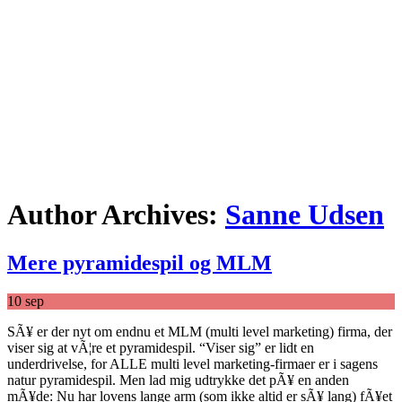
Author Archives:
Sanne Udsen
Mere pyramidespil og MLM
10
sep
SÃ¥ er der nyt om endnu et MLM (multi level marketing) firma, der
viser sig at vÃ¦re et pyramidespil. “Viser sig” er lidt en
underdrivelse, for ALLE multi level marketing-firmaer er i sagens
natur pyramidespil. Men lad mig udtrykke det pÃ¥ en anden
mÃ¥de: Nu har lovens lange arm (som ikke altid er sÃ¥ lang) fÃ¥et