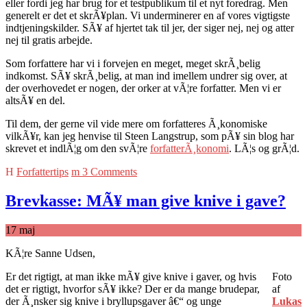
eller fordi jeg har brug for et testpublikum til et nyt foredrag. Men
generelt er det et skrÃ¥plan. Vi underminerer en af vores vigtigste
indtjeningskilder. SÃ¥ af hjertet tak til jer, der siger nej, nej og atter
nej til gratis arbejde.
Som forfattere har vi i forvejen en meget, meget skrÃ¸belig
indkomst. SÃ¥ skrÃ¸belig, at man ind imellem undrer sig over, at
der overhovedet er nogen, der orker at vÃ¦re forfatter. Men vi er
altsÃ¥ en del.
Til dem, der gerne vil vide mere om forfatteres Ã¸konomiske
vilkÃ¥r, kan jeg henvise til Steen Langstrup, som pÃ¥ sin blog har
skrevet et indlÃ¦g om den svÃ¦re
forfatterÃ¸konomi
. LÃ¦s og grÃ¦d.
Forfattertips
3 Comments
Brevkasse: MÃ¥ man give knive i gave?
17
maj
KÃ¦re Sanne Udsen,
Er det rigtigt, at man ikke mÃ¥ give knive i gaver, og hvis
Foto
det er rigtigt, hvorfor sÃ¥ ikke? Der er da mange brudepar,
af
der Ã¸nsker sig knive i bryllupsgaver â€“ og unge
Lukas