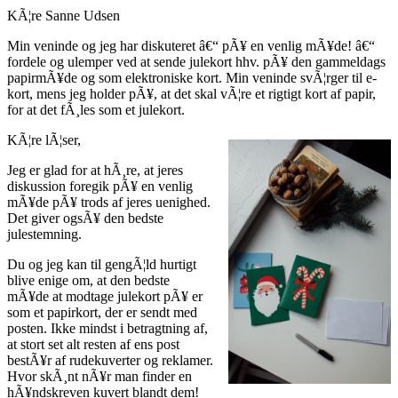
KÃ¦re Sanne Udsen
Min veninde og jeg har diskuteret â€“ pÃ¥ en venlig mÃ¥de! â€“
fordele og ulemper ved at sende julekort hhv. pÃ¥ den gammeldags
papirmÃ¥de og som elektroniske kort. Min veninde svÃ¦rger til e-
kort, mens jeg holder pÃ¥, at det skal vÃ¦re et rigtigt kort af papir,
for at det fÃ¸les som et julekort.
KÃ¦re lÃ¦ser,
Jeg er glad for at hÃ¸re, at jeres
diskussion foregik pÃ¥ en venlig
mÃ¥de pÃ¥ trods af jeres uenighed.
Det giver ogsÃ¥ den bedste
julestemning.
Du og jeg kan til gengÃ¦ld hurtigt
blive enige om, at den bedste
mÃ¥de at modtage julekort pÃ¥ er
som et papirkort, der er sendt med
posten. Ikke mindst i betragtning af,
at stort set alt resten af ens post
bestÃ¥r af rudekuverter og reklamer.
Hvor skÃ¸nt nÃ¥r man finder en
hÃ¥ndskreven kuvert blandt dem!