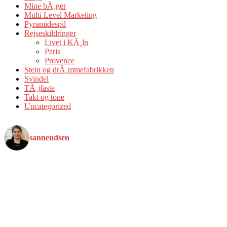
Mine bÃ¸ger
Multi Level Marketing
Pyramidespil
Rejseskildringer
Livet i KÃ¸ln
Paris
Provence
Stein og drÃ¸mmefabrikken
Svindel
TÃ¸jfaste
Takt og tone
Uncategorized
sanneudsen