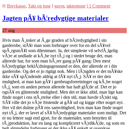
Brevkasse
,
Takt og tone
gaver
,
taktogtone
1 Comment
Jagten pÃ¥ bÃ¦redygtige materialer
27
aug
Hvis man Ã¸nsker at Ã¸ge graden af bÃ¦redygtighed i sin
garderobe, stÃ¥r man som forbruger over for en del sÃ¥vel
spÃ¸rgsmÃ¥l som dilemmaer. Ja, det simpleste vil selvfÃ¸lgelig
vÃ¦re at undlade at kÃ¸be nyt tÃ¸j og i stedet bruge det, man
allerede har, for som man hÃ¸rer gang pÃ¥ gang: Den mest
bÃ¦redygtige beklÃ¦dningsgenstand er den, der allerede er i din
garderobe. Og det er jo rigtigt nok. Men i lÃ¦ngden er det mÃ¥ske
ikke sÃ¥ spÃ¦ndende aldrig at fÃ¥ nyt tÃ¸j. SÃ¥ er der den
mulighed, at man kan gÃ¥ i genbrugsforretninger og kÃ¸be noget
tÃ¸j, som en anden person allerede har haft glÃ¦de af. Det er jo
ogsÃ¥ en glimrende mulighed. Men det er ikke altid, man lige kan
finde noget i ens stÃ¸rrelse eller i den stil, man havde tÃ¦nkt sig.
SÃ¥ ville det jo vÃ¦re fristende at gÃ¥ ud og kigge efter noget nyt.
Her vil det dulme pÃ¥ ens samvittighed, hvis man kan finde noget
nyt tÃ¸j, der er lavet af sÃ¥ bÃ¦redygtige materialer som muligt. Det
er nu lettere sagt end gjort, for de materialer, som benyttes til
tÃ¸jproduktion, har en lang og kompliceret vÃ¦rdikÃ¦de, og som en
helt almindelig forbruger er det ikke sÃ¥ enkelt at overskue