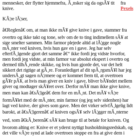
mennesker, der flytter hjemmefra, Ã¸nsker sig da ogsÃ¥ tit
fra
knive.
Pexels
KÃ¦re lÃ¦ser,
â€Reglenâ€ om, at man ikke mÃ¥ give knive i gave, stammer fra
overtro og ikke takt og tone, selv om de to ting indimellem sÃ¥ at
sige smelter sammen. Min farmor plejede altid at lÃ¦gge nogle
mÃ¸nter ved kniven, hvis hun gav en i gave. Jeg har selv
efterfÃ¸lgende gjort det samme â€“ ikke fordi jeg vidste hvorfor,
men fordi jeg vidste, at min farmor var absolut ekspert i overtro og
dermed tilhÃ¸rende skikke, og hvis hun gjorde det, var det helt
sikkert det rigtige at gÃ¸re. Foranlediget af dit spÃ¸rgsmÃ¥l har jeg
undersÃ¸gt sagen nÃ¦rmere og er kommet frem til, at overtroen
gÃ¥r pÃ¥, at hvis man giver en kniv i gave, bliver bÃ¥ndet mellem
giver og modtager skÃ¥ret over. Derfor mÃ¥ man ikke give knive,
men man kan â€sÃ¦lgeâ€ dem for en mÃ¸nt. Det mÃ¥ vÃ¦re
formÃ¥let med de mÃ¸nter, min farmor (og jeg selv sidenhen) har
lagt ved knive, der gives som gave. Men det virker selvfÃ¸lgelig lidt
barokt, at â€sÃ¦lgerenâ€ af kniven ogsÃ¥ selv lÃ¦gger mÃ¸nterne
ved, som â€kÃ¸berenâ€ sÃ¥ kan bruge til at betale for kniven. Og
hvorom alting er: Knive er et yderst nyttigt husholdningsredskab, og
det ville vÃ¦re synd at lade overtroen stoppe en fra at give dem i