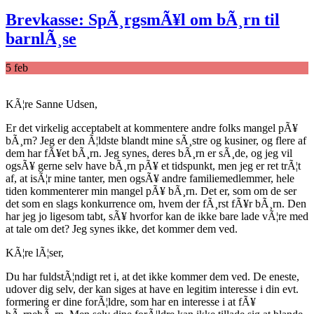
Brevkasse: SpÃ¸rgsmÃ¥l om bÃ¸rn til
barnlÃ¸se
5
feb
KÃ¦re Sanne Udsen,
Er det virkelig acceptabelt at kommentere andre folks mangel pÃ¥
bÃ¸rn? Jeg er den Ã¦ldste blandt mine sÃ¸stre og kusiner, og flere af
dem har fÃ¥et bÃ¸rn. Jeg synes, deres bÃ¸rn er sÃ¸de, og jeg vil
ogsÃ¥ gerne selv have bÃ¸rn pÃ¥ et tidspunkt, men jeg er ret trÃ¦t
af, at isÃ¦r mine tanter, men ogsÃ¥ andre familiemedlemmer, hele
tiden kommenterer min mangel pÃ¥ bÃ¸rn. Det er, som om de ser
det som en slags konkurrence om, hvem der fÃ¸rst fÃ¥r bÃ¸rn. Den
har jeg jo ligesom tabt, sÃ¥ hvorfor kan de ikke bare lade vÃ¦re med
at tale om det? Jeg synes ikke, det kommer dem ved.
KÃ¦re lÃ¦ser,
Du har fuldstÃ¦ndigt ret i, at det ikke kommer dem ved. De eneste,
udover dig selv, der kan siges at have en legitim interesse i din evt.
formering er dine forÃ¦ldre, som har en interesse i at fÃ¥