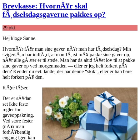
Brevkasse: HvornÃ¥r skal
fÃ¸dselsdagsgaverne pakkes op?
29
okt
Hej kloge Sanne.
HvornÃ¥r fÃ¥r man sine gaver, nÃ¥r man har fÃ¸dselsdag? Min
svigersÃ¸n har indfÃ¸rt, at man fÃ¸rst mÃ¥ pakke sine gaver op,
nÃ¥r alle gÃ¦ster er til stede. Man har da altid fÃ¥et lov til at pakke
sine gaver op ved morgenmaden — eller er jeg helt forkert pÃ¥
den? Kender du evt. lande, der har denne “skik”, eller er han bare
helt forkert pÃ¥ den.
KÃ¦re lÃ¦ser,
Der er sÃ¥dan
set ikke faste
regler for
gaveoppakning.
Ved store fester
(nÃ¥r man
forhÃ¥bentlig
engang igen kan