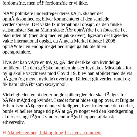
fordomsfrie, men
sÃ¥
fordomsfrie er vi ikke.
NÃ¥r politikere understreger deres kÃ¸n, skaber det
opmÃ¦rksomhed og bliver kommenteret af den samlede
verdenspresse. Det vakte fx international opsigt, da den finske
statsminister Sanna Marin sidste Ã¥r optrÃ¥dte i en fotoserie i et
blad uden bh (men dog med en jakke over), ligesom det ligeledes
vakte international opsigt, da Angela Merkel tilbage i 2008
optrÃ¥dte i en endog meget nedringet gallakjole til en
operapremiere.
Hvis det kan vÃ¦re en trÃ¸st, gÃ¦lder det ikke kun kvindelige
politikere. Da den grÃ¦ske premierminister Kyriakos Mitsotakis for
nylig skulle vaccineres mod Covid-19, blev han afbildet med delvis
nÃ¸gen (og meget nydelig) overkrop. Billedet gik verden rundt og
fik ham udrÃ¥bt som sexsymbol.
Virkeligheden er, at der er nogle spilleregler, der skal fÃ¸lges for
bÃ¥de mÃ¦nd og kvinder. I stedet for at hidse sig op over, at Birgitte
Erhardtsen pÃ¥peger denne virkelighed, hvor irriterende den end er,
burde vi hellere bruge tid pÃ¥ at gÃ¸re noget ved den kendsgerning,
at der er langt fÃ¦rre kvinder end mÃ¦nd i toppen af dansk
erhvervsliv.
Aktuelle emner
,
Takt og tone
Leave a comment