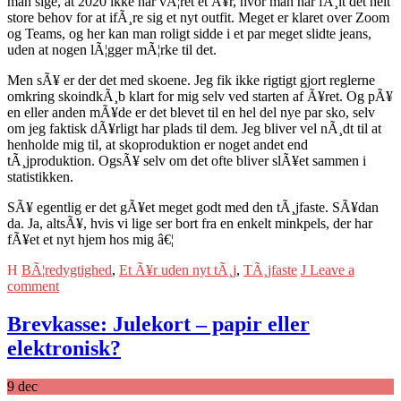
man sige, at 2020 ikke har vÃ¦ret et Ã¥r, hvor man har fÃ¸lt det helt
store behov for at ifÃ¸re sig et nyt outfit. Meget er klaret over Zoom
og Teams, og her kan man roligt sidde i et par meget slidte jeans,
uden at nogen lÃ¦gger mÃ¦rke til det.
Men sÃ¥ er der det med skoene. Jeg fik ikke rigtigt gjort reglerne
omkring skoindkÃ¸b klart for mig selv ved starten af Ã¥ret. Og pÃ¥
en eller anden mÃ¥de er det blevet til en hel del nye par sko, selv
om jeg faktisk dÃ¥rligt har plads til dem. Jeg bliver vel nÃ¸dt til at
henholde mig til, at skoproduktion er noget andet end
tÃ¸jproduktion. OgsÃ¥ selv om det ofte bliver slÃ¥et sammen i
statistikken.
SÃ¥ egentlig er det gÃ¥et meget godt med den tÃ¸jfaste. SÃ¥dan
da. Ja, altsÃ¥, hvis vi lige ser bort fra en enkelt minkpels, der har
fÃ¥et et nyt hjem hos mig â€¦
BÃ¦redygtighed
,
Et Ã¥r uden nyt tÃ¸j
,
TÃ¸jfaste
Leave a
comment
Brevkasse: Julekort – papir eller
elektronisk?
9
dec