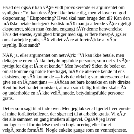
Hvad der ogsÃ¥ kan vÃ¦re vildt provokerende er argumentet om
synlighed: “Vi kan desvÃ¦rre ikke betale dig, men vi lover en god
eksponering.” Eksponering? Hvad skal man bruge den til? Kan den
mÃ¥ske betale huslejen? Faktisk mÃ¥ man jo allerede vÃ¦re rigeligt
eksponeret, siden man (endnu engang) fÃ¥r denne henvendelse.
Hvis det eneste, synlighed bringer med sig, er flere forespÃ¸rgsler
om at arbejde gratis, sÃ¥ vil det vÃ¦re at foretrÃ¦kke at vÃ¦re
usynlig. Ikke sandt?
NÃ¥, ja, eller argumentet om netvÃ¦rk: “Vi kan ikke betale, men
deltagerne er en rÃ¦kke betydningsfulde personer, som det vil vÃ¦re
nyttigt for dig at lÃ¦re at kende.” Men hvorfor? Siden de beder en
om at komme og holde foredraget, mÃ¥ de allerede kende til ens
eksistens, og sÃ¥ kunne de — hvis de virkelig var interesserede i at
give en en lÃ¸nnet tjans — sÃ¥dan set bare kontakte en selv direkte.
Rent bortset fra det ironiske i, at man som fattig forfatter skal stÃ¥
og underholde en rÃ¦kke vellÃ¸nnede, betydningsfulde personer
gratis.
Det er som sagt til at tude over. Men jeg takker af hjertet hver eneste
af mine forfatterkolleger, der siger nej til at arbejde gratis. Vi gÃ¸r
det alle sammen en gang imellem alligevel. OgsÃ¥ jeg laver
undtagelser: I forbindelse med en boglancering eller for et
velgÃ¸rende formÃ¥l. Nogle enkelte gange som en vennetjeneste,