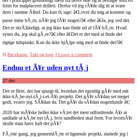
det i princippet godmodigt ment fra deres side og at betragte som en
form for malplaceret drilleri. Derfor vil jeg rÃ¥de dig til at svare
dem i samme Ã¥nd. Du kan fx sige: â€Lover du mig at komme og
passe mine bÃ¸rn, nÃ¥r jeg fÃ¥r nogen?â€ eller â€Ja, jeg ved det.
Det er skrÃ¦kkeligt, at jeg ikke kan finde ud af fÃ¥ bÃ¸rn. Hvad
synes du, jeg skal gÃ¸re?â€ eller â€Det er det med at finde det
rigtige tidspunkt. Kan du ikke hjÃ¦lpe mig med at finde det?â€
Brevkasse
,
Takt og tone
Leave a comment
Endnu et Ã¥r uden nyt tÃ¸j
27
dec
Der er flere, der har spurgt til, hvordan det egentlig gÃ¥r med mit
ikke-kÃ¸be-nyt-tÃ¸j-i-et-Ã¥r projekt. Det gÃ¥r sÃ¥dan set meget
godt, svarer jeg. SÃ¥dan da. Det gÃ¥r da sÃ¥dan nogenlunde â€¦
2020 har mÃ¥ske heller ikke vÃ¦ret det mest udfordrende Ã¥r at
undlade at kÃ¸be nyt tÃ¸j, hvis sandheden skal frem. For hvornÃ¥r
skulle man have haft det pÃ¥?
FÃ¸rste gang, jeg gennemfÃ¸rte et lignende projekt, startede jeg i