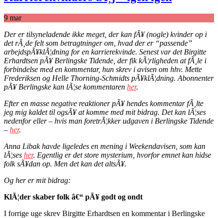
9
mar
Der er tilsyneladende ikke meget, der kan fÃ¥ (nogle) kvinder op i
det rÃ¸de felt som betragtninger om, hvad der er “passende”
arbejdspÃ¥klÃ¦dning for en karrierekvinde. Senest var det Birgitte
Erhardtsen pÃ¥ Berlingske Tidende, der fik kÃ¦rligheden at fÃ¸le i
forbindelse med en kommentar, hun skrev i avisen om hhv. Mette
Frederiksen og Helle Thorning-Schmidts pÃ¥klÃ¦dning. Abonnenter
pÃ¥ Berlingske kan lÃ¦se kommentaren
her
.
Efter en masse negative reaktioner pÃ¥ hendes kommentar fÃ¸lte
jeg mig kaldet til ogsÃ¥ at komme med mit bidrag. Det kan lÃ¦ses
nedenfor eller – hvis man foretrÃ¦kker udgaven i Berlingske Tidende
–
her
.
Anna Libak havde ligeledes en mening i Weekendavisen, som kan
lÃ¦ses
her
. Egentlig er det store mysterium, hvorfor emnet kan hidse
folk sÃ¥dan op. Men det kan det altsÃ¥.
Og her er mit bidrag:
KlÃ¦der skaber folk â€“ pÃ¥ godt og ondt
I forrige uge skrev Birgitte Erhardtsen en kommentar i Berlingske