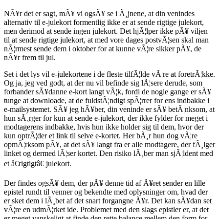
NÃ¥r det er sagt, mÃ¥ vi ogsÃ¥ se i Ã¸jnene, at din venindes
alternativ til e-julekort formentlig ikke er at sende rigtige julekort,
men derimod at sende ingen julekort. Det hjÃ¦lper ikke pÃ¥ viljen
til at sende rigtige julekort, at med vore dages postvÃ¦sen skal man
nÃ¦rmest sende dem i oktober for at kunne vÃ¦re sikker pÃ¥, de
nÃ¥r frem til jul.
Set i det lys vil e-julekortene i de fleste tilfÃ¦lde vÃ¦re at foretrÃ¦kke.
Og ja, jeg ved godt, at der nu vil befinde sig lÃ¦sere derude, som
forbander sÃ¥danne e-kort langt vÃ¦k, fordi de nogle gange er sÃ¥
tunge at downloade, at de fuldstÃ¦ndigt spÃ¦rrer for ens indbakke i
e-mailsystemet. SÃ¥ jeg hÃ¥ber, din veninde er sÃ¥ betÃ¦nksom, at
hun sÃ¸rger for kun at sende e-julekort, der ikke fylder for meget i
modtagerens indbakke, hvis hun ikke holder sig til dem, hvor der
kun optrÃ¦der et link til selve e-kortet. Her bÃ¸r hun dog vÃ¦re
opmÃ¦rksom pÃ¥, at det sÃ¥ langt fra er alle modtagere, der fÃ¸lger
linket og dermed lÃ¦ser kortet. Den risiko lÃ¸ber man sjÃ¦ldent med
et â€rigtigtâ€ julekort.
Der findes ogsÃ¥ dem, der pÃ¥ denne tid af Ã¥ret sender en lille
epistel rundt til venner og bekendte med oplysninger om, hvad der
er sket dem i lÃ¸bet af det snart forgangne Ã¥r. Det kan sÃ¥dan set
vÃ¦re en udmÃ¦rket ide. Problemet med den slags epistler er, at det
er meget vanskeligt at finde den rette balance mellem den form for