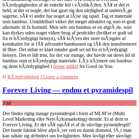
bÃ¦redygtigheden af de enkelte led i vÃ¦rdikÃ¦den. SÃ¥ er det et
held, at der er nogle, der har gjort sig den ulejlighed at undersÃ¸ge
sagerne, sÃ¥ vi andre har noget at lÃ¦ne sig opad. Tag et materiale
som bambus. Umiddelbart virker det meget attraktivt og som et godt
alternativ til fx bomuld. Men selv om bambus er en afgrÃ¸de, som
kan dyrkes uden noget videre brug af pesticider (hvilket er godt ud
fra et bÃ¦redygtigt hensyn), sÃ¥ krÃ¦ves der store mÃ¦ngder af
kemikalier for at fÃ¥ udvundet bambussen og fÃ¥ den transformeret
til fibre. Det sidste er klart mindre godt set ud fra et bÃ¦redygtigt
hensyn. Det er lidt trist, for der var mange, der havde sat deres lid til
bambus som et bÃ¦redygtigt materiale. LÃ¦s nÃ¦rmere om bambus
og dens bÃ¦redygtighed i
denne artikel
fra Good on You.
BÃ¦redygtighed
Leave a comment
Forever Living — endnu et pyramidespil
3
jul
Der findes rigtig mange pyramidespil i form af MLM’er (Multi
Level Marketing eller NetvÃ¦rksmarketing) derude. Et af dem er
Forever Living. Er det sÃ¥ ogsÃ¥ et af de ulovlige pyramidespil?
Det burde faktisk blive afprÃ¸vet ved en dansk domstol, fÃ¸r man
kan udtale sig definitivt om lovligheden. Men lovligt eller ulovligt: