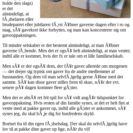
holde den slags)
er det
almindeligt, at
fÃ¸dselaren eller
brudeparret eller jubilaren fÃ¸rst Ã¥bner gaverne dagen efter i ro og
mag, sÃ¥ gavekort ikke forbyttes, og man kan koncentrere sig om
gaveoppakningen.
Til mindre selskaber er det bestemt almindeligt, at man Ã¥bner
gaverne lÃ¸bende. Men det er ogsÃ¥ helt almindeligt, at man venter,
indtil alle er kommet, hvis der fx er tale om et lille familieselskab.
Men sÃ¥ er der ogsÃ¥ dem, der fÃ¥r gaver allerede om morgenen
— det drejer sig typisk om gaver fra de andre medlemmer af
husstanden. Og dem vil man selvfÃ¸lgelig gerne Ã¥bne med det
samme. SÃ¥ kan disse gaver stilles frem til skue, nÃ¥r der evt.
senere pÃ¥ dagen kommer flere gÃ¦ster.
Men der er altsÃ¥ ret frit spil for sÃ¥ vidt angÃ¥r tidspunktet for
gaveoppakning. Hvis resten af din familie synes, at det er helt fint at
vente med at pakke gaver op, indtil alle gÃ¦ster er ankommet, sÃ¥
synes jeg, du skal bÃ¸je dig for husfredens skyld.
Bortset fra til din egen fÃ¸dselsdag. Der skal du selvfÃ¸lgelig have
lov til at pakke dine gaver op lige, nÃ¥r du vil!