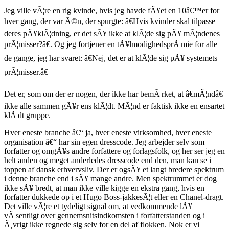
Jeg ville vÃ¦re en rig kvinde, hvis jeg havde fÃ¥et en 10â€™er for
hver gang, der var Ã©n, der spurgte: â€Hvis kvinder skal tilpasse
deres pÃ¥klÃ¦dning, er det sÃ¥ ikke at klÃ¦de sig pÃ¥ mÃ¦ndenes
prÃ¦misser?â€. Og jeg fortjener en tÃ¥lmodighedsprÃ¦mie for alle
de gange, jeg har svaret: â€Nej, det er at klÃ¦de sig pÃ¥ systemets
prÃ¦misser.â€
Det er, som om der er nogen, der ikke har bemÃ¦rket, at â€mÃ¦ndâ€
ikke alle sammen gÃ¥r ens klÃ¦dt. MÃ¦nd er faktisk ikke en ensartet
klÃ¦dt gruppe.
Hver eneste branche â€“ ja, hver eneste virksomhed, hver eneste
organisation â€“ har sin egen dresscode. Jeg arbejder selv som
forfatter og omgÃ¥s andre forfattere og forlagsfolk, og her ser jeg en
helt anden og meget anderledes dresscode end den, man kan se i
toppen af dansk erhvervsliv. Der er ogsÃ¥ et langt bredere spektrum
i denne branche end i sÃ¥ mange andre. Men spektrummet er dog
ikke sÃ¥ bredt, at man ikke ville kigge en ekstra gang, hvis en
forfatter dukkede op i et Hugo Boss-jakkesÃ¦t eller en Chanel-dragt.
Det ville vÃ¦re et tydeligt signal om, at vedkommende lÃ¥
vÃ¦sentligt over gennemsnitsindkomsten i forfatterstanden og i
Ã¸vrigt ikke regnede sig selv for en del af flokken. Nok er vi