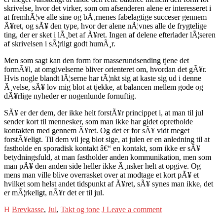
skrivelse, hvor det virker, som om afsenderen alene er interesseret i
at fremhÃ¦ve alle sine og bÃ¸rnenes fabelagtige succeser gennem
Ã¥ret, og sÃ¥ den type, hvor der alene nÃ¦vnes alle de frygtelige
ting, der er sket i lÃ¸bet af Ã¥ret. Ingen af delene efterlader lÃ¦seren
af skrivelsen i sÃ¦rligt godt humÃ¸r.
Men som sagt kan den form for masserundsending tjene det
formÃ¥l, at omgivelserne bliver orienteret om, hvordan det gÃ¥r.
Hvis nogle blandt lÃ¦serne har tÃ¦nkt sig at kaste sig ud i denne
Ã¸velse, sÃ¥ lov mig blot at tjekke, at balancen mellem gode og
dÃ¥rlige nyheder er nogenlunde fornuftig.
SÃ¥ er der dem, der ikke helt forstÃ¥r princippet i, at man til jul
sender kort til mennesker, som man ikke har gidet opretholde
kontakten med gennem Ã¥ret. Og det er for sÃ¥ vidt meget
forstÃ¥eligt. Til dem vil jeg blot sige, at julen er en anledning til at
fastholde en sporadisk kontakt â€“ en kontakt, som ikke er sÃ¥
betydningsfuld, at man fastholder anden kommunikation, men som
man pÃ¥ den anden side heller ikke Ã¸nsker helt at opgive. Og
mens man ville blive overrasket over at modtage et kort pÃ¥ et
hvilket som helst andet tidspunkt af Ã¥ret, sÃ¥ synes man ikke, det
er mÃ¦rkeligt, nÃ¥r det er til jul.
Brevkasse
,
Jul
,
Takt og tone
Leave a comment