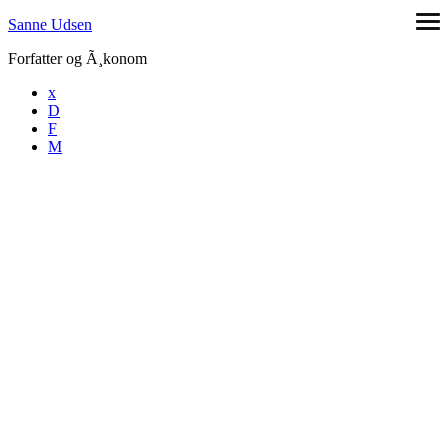
Skip
Sanne Udsen
ope
to
me
Forfatter og Ã¸konom
content