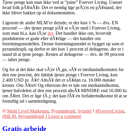
Tjene penge kan man ikke ved at “joine” Forever Living. Uanset
hvad folk pÃ¥stÃ¥r. Det er nemlig lige prÃ¦cis en pÃ¥stand, der
ikke bliver bakket op af dokumentation.
Ligesom de andre MLM’er derude, er der kun 1 % — dvs. EN
procent! — der tjener penge pÃ¥ at vÃ¦re med i Forever Living,
som man bl.a. kan lÃ¦se
her
. Det handler ikke om, hvorvidt
produkterne er gode eller dÃ¥rlige — det handler om
forretningsmodellen. Denne forretningsmodel er bygget op som et
pyramidespil, og derfor er det kun 1 procent af deltagerne, der er i
stand til at tjene penge. Resten af deltagerne — dvs. de 99 procent
— taber penge.
Og for at det ikke skal vÃ¦re lÃ¸gn, sÃ¥ er medianindkomsten for
den ene procent, der faktisk tjener penge i Forever Living, kun
2.400 USD pr. Ã¥r! AltsÃ¥ det er sÃ¥dan ca. 16.000 danske
kroner. Om Ã¥ret! Og eftersom der er tale om medianindkomst,
tjener halvdelen af den ene procent altsÃ¥ MINDRE end 16.000 kr.
om Ã¥ret. Det er lige fÃ¸r, det kan fÃ¥ en forfatterindkomst til at se
fornuftig ud i sammenligning.
Multi Level Marketing
,
Pyramidespil
,
Svindel
#ForeverLiving
,
#MLM
,
#pyramidespil
Leave a comment
Gratis arbejde