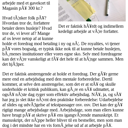
arbejde med et gavekort til
Magasin pÃ¥ 300 kr.?
Hvad tÃ¦nker folk pÃ¥?
Hvordan tror de, forfattere
Det er faktisk hÃ¥rdt og indimellem
betaler deres husleje? Hvad
kedeligt arbejde at vÃ¦re forfatter.
tror de, vi lever af? Mange
af os lever netop af at kunne
holde et foredrag mod betaling i ny og nÃ¦. De royalties, vi tjener
pÃ¥ vores bogsalg, er typisk ikke nok til at kunne betale huslejen,
bÃ¸rnenes institutioner eller vores egne sko. Selv med foredragene
kan det vÃ¦re vanskeligt at fÃ¥ det hele til at hÃ¦nge sammen. Men
det hjÃ¦lper.
Det er faktisk anstrengende at holde et foredrag. Der gÃ¥r gerne
mere end en arbejdsdag med den mentale forberedelse. Dertil
kommer, at selve den anstrengelse, som det er at stÃ¥ og skulle
underholde et kritisk publikum, kan gÃ¸re en sÃ¥ udmattet, at
ogsÃ¥ nÃ¦ste dag ryger som effektiv arbejdsdag. NÃ¥, ja, og sÃ¥
har jeg jo slet ikke nÃ¦vnt den praktiske forberedelse: Udarbejdelse
af slides og udvÃ¦lgelse af tekstpassager osv. osv. Det kan der gÃ¥
rigtigt mange arbejdsdage med. Arbejdsdage, som man ellers kunne
have brugt pÃ¥ at skrive pÃ¥ ens igangvÃ¦rende manuskript. Et
manuskript, der nÃ¦ppe heller bliver til en bestseller, men som man
dog i det mindste har en vis fornÃ¸jelse ud af at arbejde pÃ¥.