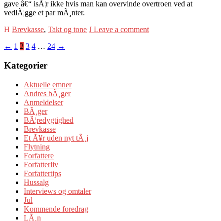
gave â€“ isÃ¦r ikke hvis man kan overvinde overtroen ved at
vedlÃ¦gge et par mÃ¸nter.
Brevkasse
,
Takt og tone
Leave a comment
Navigation
←
1
2
3
4
…
24
→
til
Kategorier
indlæg
Aktuelle emner
Andres bÃ¸ger
Anmeldelser
BÃ¸ger
BÃ¦redygtighed
Brevkasse
Et Ã¥r uden nyt tÃ¸j
Flytning
Forfattere
Forfatterliv
Forfattertips
Hussalg
Interviews og omtaler
Jul
Kommende foredrag
LÃ¸n