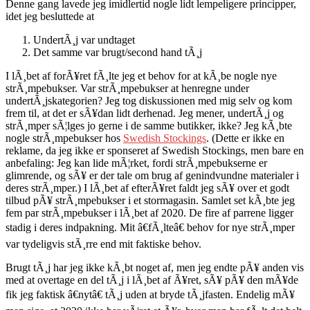
Denne gang lavede jeg imidlertid nogle lidt lempeligere principper,
idet jeg besluttede at
UndertÃ¸j var undtaget
Det samme var brugt/second hand tÃ¸j
I lÃ¸bet af forÃ¥ret fÃ¸lte jeg et behov for at kÃ¸be nogle nye
strÃ¸mpebukser. Var strÃ¸mpebukser at henregne under
undertÃ¸jskategorien? Jeg tog diskussionen med mig selv og kom
frem til, at det er sÃ¥dan lidt derhenad. Jeg mener, undertÃ¸j og
strÃ¸mper sÃ¦lges jo gerne i de samme butikker, ikke? Jeg kÃ¸bte
nogle strÃ¸mpebukser hos
Swedish Stockings
. (Dette er ikke en
reklame, da jeg ikke er sponseret af Swedish Stockings, men bare en
anbefaling: Jeg kan lide mÃ¦rket, fordi strÃ¸mpebukserne er
glimrende, og sÃ¥ er der tale om brug af genindvundne materialer i
deres strÃ¸mper.) I lÃ¸bet af efterÃ¥ret faldt jeg sÃ¥ over et godt
tilbud pÃ¥ strÃ¸mpebukser i et stormagasin. Samlet set kÃ¸bte jeg
fem par strÃ¸mpebukser i lÃ¸bet af 2020. De fire af parrene ligger
stadig i deres indpakning. Mit â€fÃ¸lteâ€ behov for nye strÃ¸mper
var tydeligvis stÃ¸rre end mit faktiske behov.
Brugt tÃ¸j har jeg ikke kÃ¸bt noget af, men jeg endte pÃ¥ anden vis
med at overtage en del tÃ¸j i lÃ¸bet af Ã¥ret, sÃ¥ pÃ¥ den mÃ¥de
fik jeg faktisk â€nytâ€ tÃ¸j uden at bryde tÃ¸jfasten. Endelig mÃ¥