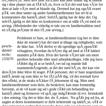
bÃ¸rnebÃ¸rn. Men selv dine forÃ¦ldre kan ikke tillade sig at blande
sig i dine planer om at fÃ¥ bÃ¸rn, hvor svÃ¦rt det end kan vÃ¦re for
dem at lade vÃ¦re med at blande sig. Dermed har jeg ogsÃ¥ svaret
pÃ¥, om dine tanter og andre familiemedlemmer har ret til at
kommentere din barnlÃ¸shed. SelvfÃ¸lgelig har de ikke det. Og
selvfÃ¸lgelig er det ikke en konkurrence om at stille fÃ¸rst med en
arving. (Medmindre der virkelig er tale om en familietradition med
en sÃ¦rlig prÃ¦mie til den fÃ¸rste arving.)
Problemet er bare, at familiemedlemmer (og her er dine
ikke de eneste!) har det med at tiltage sig rettigheder, som
pexels-
de ikke har. SÃ¥ derfor er dit egentlige spÃ¸rgsmÃ¥l
daniel-
velsagtens, hvordan du bÃ¦rer dig ad med at fÃ¥ lukket
reche-
munden pÃ¥ dem. Hvis der havde vÃ¦ret tale om mere
155670
perifere bekendte eller med arbejdskolleger, ville jeg have
rÃ¥det dig til at se bedrÃ¸vet ud og mumle lidt
usammenhÃ¦ngende, at det der med bÃ¸rn, det kan vist
desvÃ¦rre ikke blive til noget. PÃ¥ personer, der er bare nogenlunde
indfÃ¸lende og som ikke er for tÃ¦t pÃ¥ dig, vil det normalt have
den effekt, at de straks trÃ¦kker fÃ¸lehornene til sig. Men med
familiemedlemmer som dem, du beskriver, kan man formentlig
forvente, at de vil kaste sig ud i gode rÃ¥d om behandling for
barnlÃ¸shed og fremover vil spÃ¸rge indgÃ¥ende til evt. fremskridt
i den retning. Og det er ikke det, du Ã¸nsker. Nu gÃ¥r jeg ud fra, at
uagtet at deres kommentarer er dybt irriterende og taktlÃ¸se, sÃ¥ er