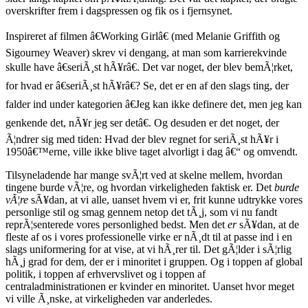
overskrifter frem i dagspressen og fik os i fjernsynet.
Inspireret af filmen â€Working Girlâ€ (med Melanie Griffith og
Sigourney Weaver) skrev vi dengang, at man som karrierekvinde
skulle have â€seriÃ¸st hÃ¥râ€. Det var noget, der blev bemÃ¦rket,
for hvad er â€seriÃ¸st hÃ¥râ€? Se, det er en af den slags ting, der
falder ind under kategorien â€Jeg kan ikke definere det, men jeg kan
genkende det, nÃ¥r jeg ser detâ€. Og desuden er det noget, der
Ã¦ndrer sig med tiden: Hvad der blev regnet for seriÃ¸st hÃ¥r i
1950â€™erne, ville ikke blive taget alvorligt i dag â€“ og omvendt.
Tilsyneladende har mange svÃ¦rt ved at skelne mellem, hvordan
tingene burde vÃ¦re, og hvordan virkeligheden faktisk er. Det
burde
vÃ¦re
sÃ¥dan, at vi alle, uanset hvem vi er, frit kunne udtrykke vores
personlige stil og smag gennem netop det tÃ¸j, som vi nu fandt
reprÃ¦senterede vores personlighed bedst. Men det
er
sÃ¥dan, at de
fleste af os i vores professionelle virke er nÃ¸dt til at passe ind i en
slags uniformering for at vise, at vi hÃ¸rer til. Det gÃ¦lder i sÃ¦rlig
hÃ¸j grad for dem, der er i minoritet i gruppen. Og i toppen af global
politik, i toppen af erhvervslivet og i toppen af
centraladministrationen er kvinder en minoritet. Uanset hvor meget
vi ville Ã¸nske, at virkeligheden var anderledes.