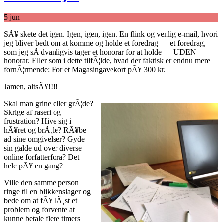
5
jun
SÃ¥ skete det igen. Igen, igen, igen. En flink og venlig e-mail, hvori
jeg bliver bedt om at komme og holde et foredrag — et foredrag,
som jeg sÃ¦dvanligvis tager et honorar for at holde — UDEN
honorar. Eller som i dette tilfÃ¦lde, hvad der faktisk er endnu mere
fornÃ¦rmende: For et Magasingavekort pÃ¥ 300 kr.
Jamen, altsÃ¥!!!!
Skal man grine eller grÃ¦de?
Skrige af raseri og
frustration? Hive sig i
hÃ¥ret og brÃ¸le? RÃ¥be
ad sine omgivelser? Gyde
sin galde ud over diverse
online forfatterfora? Det
hele pÃ¥ en gang?
Ville den samme person
ringe til en blikkenslager og
bede om at fÃ¥ lÃ¸st et
problem og forvente at
kunne betale flere timers