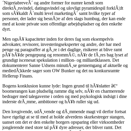
´NigeriabreveÂ´ og andre former for numre kendt som
direktÃ¸rsvindel, datingsvindel og ulovligt pyramidespil forklÃ¦dt
som sÃ¥kaldt Â´multi level marketingÂ´ samt hvilke typer af
personer, der lader sig besnÃ¦re af den slags humbug, der kan ende
med at koste private som offentlige arbejdspladser og den enkelte
dyrt.
Men ogsÃ¥ kapaciteter inden for deres fag som eksempelvis
advokater, revisorer, investeringseksperter og andre, der har med
penge og paragraffer at gÃ¸re i det daglige, risikerer at blive ramt
pÃ¥ bÃ¥de pengepung og renommÃ©, nÃ¥r de fÃ¸res bag lyset af
grundigt iscenesat spekulation i million- og milliardklassen. Det
dokumenterer Sanne Udsens minutiÃ¸se gennemgang af aktuelle og
mediedÃ¦kkede sager som OW Bunker og det nu konkursramte
Hellerup Finans.
Bogens konklusion kunne lyde: Ingen grund til hÃ¥nlatter â€“
boomerangen kan pludselig ramme dig selv, nÃ¥r en charmerende
bedrager med talegaverne i orden og med psykologisk indsigt i dine
inderste drÃ¸mme, ambitioner og hÃ¥b ruller sig ud.
Den lovgivende, udÃ¸vende og dÃ¸mmende magt vil derfor fortsat
have rigeligt at se til med at holde alverdens skurkestreger stangen,
uanset om det er den enkelte borgers opsparing eller virksomheder
jonglerende med store tal pÃ¥ dyre adresser, der bliver ramt. Det