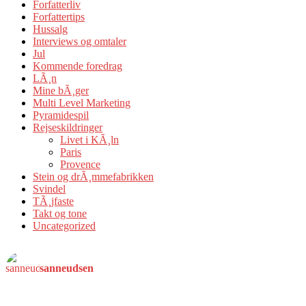
Forfatterliv
Forfattertips
Hussalg
Interviews og omtaler
Jul
Kommende foredrag
LÃ¸n
Mine bÃ¸ger
Multi Level Marketing
Pyramidespil
Rejseskildringer
Livet i KÃ¸ln
Paris
Provence
Stein og drÃ¸mmefabrikken
Svindel
TÃ¸jfaste
Takt og tone
Uncategorized
sanneudsen