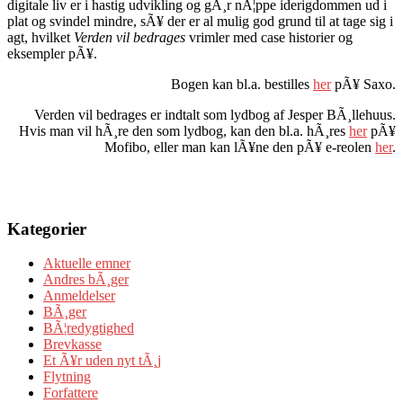
digitale liv er i hastig udvikling og gÃ¸r nÃ¦ppe iderigdommen ud i
plat og svindel mindre, sÃ¥ der er al mulig god grund til at tage sig i
agt, hvilket
Verden vil bedrages
vrimler med case historier og
eksempler pÃ¥.
Bogen kan bl.a. bestilles
her
pÃ¥ Saxo.
Verden vil bedrages er indtalt som lydbog af Jesper BÃ¸llehuus.
Hvis man vil hÃ¸re den som lydbog, kan den bl.a. hÃ¸res
her
pÃ¥
Mofibo, eller man kan lÃ¥ne den pÃ¥ e-reolen
her
.
Kategorier
Aktuelle emner
Andres bÃ¸ger
Anmeldelser
BÃ¸ger
BÃ¦redygtighed
Brevkasse
Et Ã¥r uden nyt tÃ¸j
Flytning
Forfattere