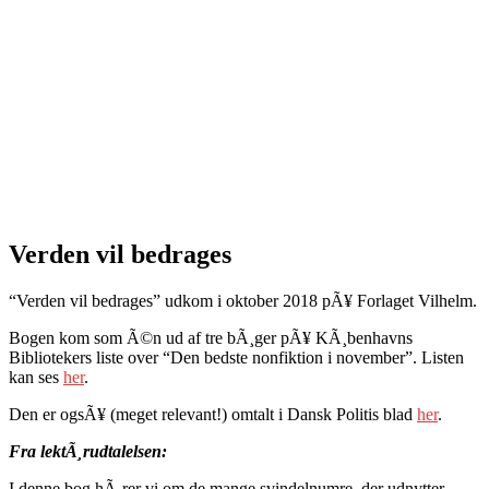
Verden vil bedrages
“Verden vil bedrages” udkom i oktober 2018 pÃ¥ Forlaget Vilhelm.
Bogen kom som Ã©n ud af tre bÃ¸ger pÃ¥ KÃ¸benhavns
Bibliotekers liste over “Den bedste nonfiktion i november”. Listen
kan ses
her
.
Den er ogsÃ¥ (meget relevant!) omtalt i Dansk Politis blad
her
.
Fra lektÃ¸rudtalelsen:
I denne bog hÃ¸rer vi om de mange svindelnumre, der udnytter