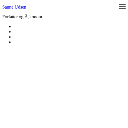
Skip
Sanne Udsen
ope
to
me
Forfatter og Ã¸konom
content