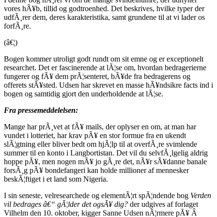
vores hÃ¥b, tillid og godtroenhed. Det beskrives, hvilke typer der
udfÃ¸rer dem, deres karakteristika, samt grundene til at vi lader os
forfÃ¸re.
(â€¦)
Bogen kommer utroligt godt rundt om sit emne og er exceptionelt
researchet. Det er fascinerende at lÃ¦se om, hvordan bedragerierne
fungerer og fÃ¥ dem prÃ¦senteret, bÃ¥de fra bedragerens og
offerets stÃ¥sted. Udsen har skrevet en masse hÃ¥ndsikre facts ind i
bogen og samtidig gjort den underholdende at lÃ¦se.
Fra pressemeddelelsen:
Mange har prÃ¸vet at fÃ¥ mails, der oplyser en om, at man har
vundet i lotteriet, har krav pÃ¥ en stor formue fra en ukendt
slÃ¦gtning eller bliver bedt om hjÃ¦lp til at overfÃ¸re svimlende
summer til en konto i Langbortistan. Det vil du selvfÃ¸lgelig aldrig
hoppe pÃ¥, men nogen mÃ¥ jo gÃ¸re det, nÃ¥r sÃ¥danne banale
forsÃ¸g pÃ¥ bondefangeri kan holde millioner af mennesker
beskÃ¦ftiget i et land som Nigeria.
I sin seneste, velresearchede og elementÃ¦rt spÃ¦ndende bog
Verden
vil bedrages â€“ gÃ¦lder det ogsÃ¥ dig?
der udgives af forlaget
Vilhelm den 10. oktober, kigger Sanne Udsen nÃ¦rmere pÃ¥ Â