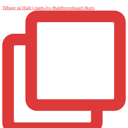
Tilbage på Hald i marts-lys #haldhovedgaard #kurs