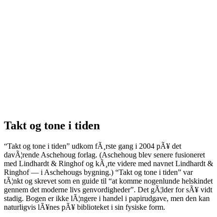
Takt og tone i tiden
“Takt og tone i tiden” udkom fÃ¸rste gang i 2004 pÃ¥ det
davÃ¦rende Aschehoug forlag. (Aschehoug blev senere fusioneret
med Lindhardt & Ringhof og kÃ¸rte videre med navnet Lindhardt &
Ringhof — i Aschehougs bygning.) “Takt og tone i tiden” var
tÃ¦nkt og skrevet som en guide til “at komme nogenlunde helskindet
gennem det moderne livs genvordigheder”. Det gÃ¦lder for sÃ¥ vidt
stadig. Bogen er ikke lÃ¦ngere i handel i papirudgave, men den kan
naturligvis lÃ¥nes pÃ¥ biblioteket i sin fysiske form.