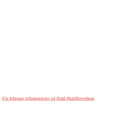
Fra februars refugiegæster på Hald #haldhovedgaa