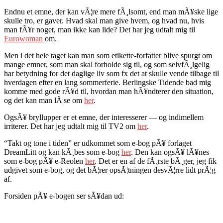
Endnu et emne, der kan vÃ¦re mere fÃ¸lsomt, end man mÃ¥ske lige
skulle tro, er gaver. Hvad skal man give hvem, og hvad nu, hvis
man fÃ¥r noget, man ikke kan lide? Det har jeg udtalt mig til
Eurowoman
om.
Men i det hele taget kan man som etikette-forfatter blive spurgt om
mange emner, som man skal forholde sig til, og som selvfÃ¸lgelig
har betydning for det daglige liv som fx det at skulle vende tilbage til
hverdagen efter en lang sommerferie. Berlingske Tidende bad mig
komme med gode rÃ¥d til, hvordan man hÃ¥ndterer den situation,
og det kan man lÃ¦se om
her
.
OgsÃ¥ bryllupper er et emne, der interesserer — og indimellem
irriterer. Det har jeg udtalt mig til TV2 om
her
.
“Takt og tone i tiden” er udkommet som e-bog pÃ¥ forlaget
DreamLitt og kan kÃ¸bes som e-bog
her
. Den kan ogsÃ¥ lÃ¥nes
som e-bog pÃ¥ e-Reolen
her
. Det er en af de fÃ¸rste bÃ¸ger, jeg fik
udgivet som e-bog, og det bÃ¦rer opsÃ¦tningen desvÃ¦rre lidt prÃ¦g
af.
Forsiden pÃ¥ e-bogen ser sÃ¥dan ud: