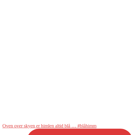
Oven over skyen er himlen altid blå … #blåhimm