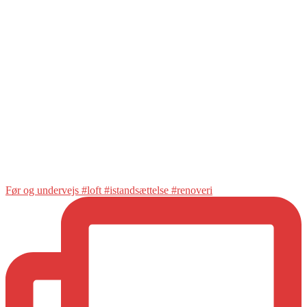
Før og undervejs #loft #istandsættelse #renoveri