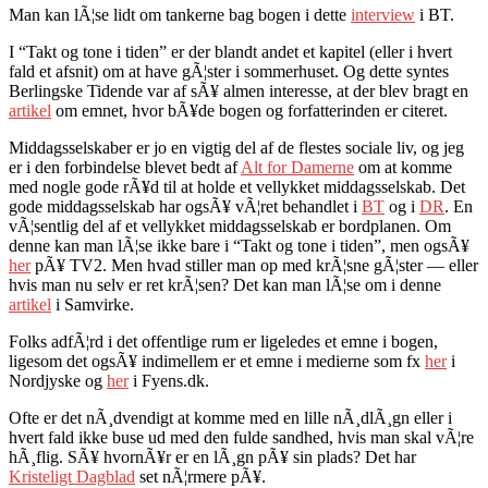
Man kan lÃ¦se lidt om tankerne bag bogen i dette
interview
i BT.
I “Takt og tone i tiden” er der blandt andet et kapitel (eller i hvert
fald et afsnit) om at have gÃ¦ster i sommerhuset. Og dette syntes
Berlingske Tidende var af sÃ¥ almen interesse, at der blev bragt en
artikel
om emnet, hvor bÃ¥de bogen og forfatterinden er citeret.
Middagsselskaber er jo en vigtig del af de flestes sociale liv, og jeg
er i den forbindelse blevet bedt af
Alt for Damerne
om at komme
med nogle gode rÃ¥d til at holde et vellykket middagsselskab. Det
gode middagsselskab har ogsÃ¥ vÃ¦ret behandlet i
BT
og i
DR
. En
vÃ¦sentlig del af et vellykket middagsselskab er bordplanen. Om
denne kan man lÃ¦se ikke bare i “Takt og tone i tiden”, men ogsÃ¥
her
pÃ¥ TV2. Men hvad stiller man op med krÃ¦sne gÃ¦ster — eller
hvis man nu selv er ret krÃ¦sen? Det kan man lÃ¦se om i denne
artikel
i Samvirke.
Folks adfÃ¦rd i det offentlige rum er ligeledes et emne i bogen,
ligesom det ogsÃ¥ indimellem er et emne i medierne som fx
her
i
Nordjyske og
her
i Fyens.dk.
Ofte er det nÃ¸dvendigt at komme med en lille nÃ¸dlÃ¸gn eller i
hvert fald ikke buse ud med den fulde sandhed, hvis man skal vÃ¦re
hÃ¸flig. SÃ¥ hvornÃ¥r er en lÃ¸gn pÃ¥ sin plads? Det har
Kristeligt Dagblad
set nÃ¦rmere pÃ¥.