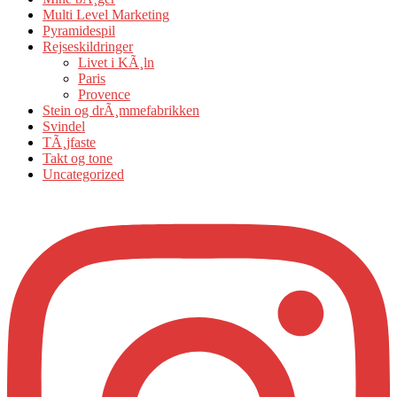
Multi Level Marketing
Pyramidespil
Rejseskildringer
Livet i KÃ¸ln
Paris
Provence
Stein og drÃ¸mmefabrikken
Svindel
TÃ¸jfaste
Takt og tone
Uncategorized