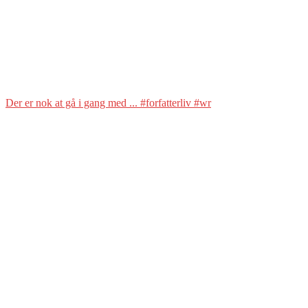
Der er nok at gå i gang med ... #forfatterliv #wr