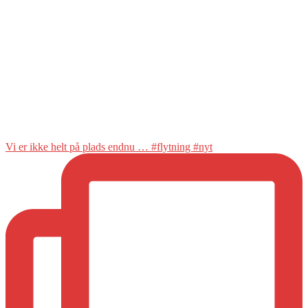
Vi er ikke helt på plads endnu … #flytning #nyt