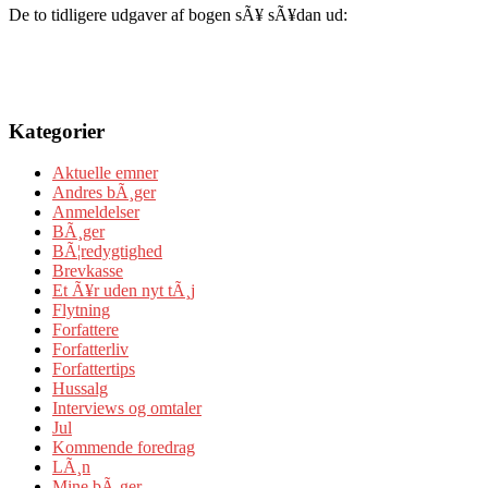
De to tidligere udgaver af bogen sÃ¥ sÃ¥dan ud:
Kategorier
Aktuelle emner
Andres bÃ¸ger
Anmeldelser
BÃ¸ger
BÃ¦redygtighed
Brevkasse
Et Ã¥r uden nyt tÃ¸j
Flytning
Forfattere
Forfatterliv
Forfattertips
Hussalg
Interviews og omtaler
Jul
Kommende foredrag
LÃ¸n
Mine bÃ¸ger