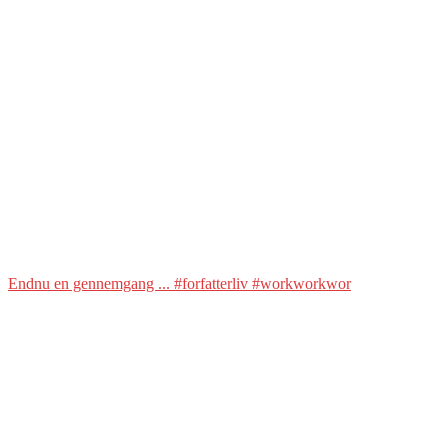
Endnu en gennemgang ... #forfatterliv #workworkwor