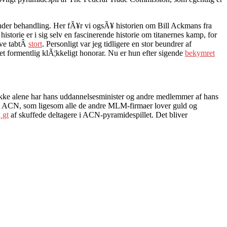
der behandling. Her fÃ¥r vi ogsÃ¥ historien om Bill Ackmans fra
istorie er i sig selv en fascinerende historie om titanernes kamp, for
ave tabtÂ
stort
. Personligt var jeg tidligere en stor beundrer af
 et formentlig klÃ¦kkeligt honorar. Nu er hun efter sigende
bekymret
 Ikke alene har hans uddannelsesminister og andre medlemmer af hans
 ACN, som ligesom alle de andre MLM-firmaer lover guld og
¸gt
af skuffede deltagere i ACN-pyramidespillet. Det bliver