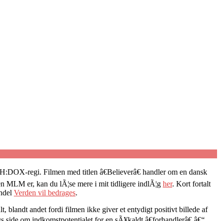
PH:DOX-regi. Filmen med titlen â€Believerâ€ handler om en dansk
 MLM er, kan du lÃ¦se mere i mit tidligere indlÃ¦g
her
. Kort fortalt
indel
Verden vil bedrages
.
 blandt andet fordi filmen ikke giver et entydigt positivt billede af
 side om indkomstpotentialet for en sÃ¥kaldt â€forhandlerâ€ â€“