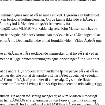
n sammenlignes med at vÃ¦re med i en kult. Ligesom i en kult er det
t kun bestod af kultmedlemmer. Og de kunne ikke lide at hÃ¸re, at
¦tte sig ind i. Men den er ogsÃ¥ irriterende, for
arketingâ€, som MLMâ€™er kalder sig selv. Kim Madsen selv havde
, som han sagde. Men sÃ¥ kunne han mÃ¥ske have fÃ¥et nogen til at
ge en drÃ¸m. Det handler ikke om at formidle viden. Viden Ã¸delÃ¦gger
ge en drÃ¸m. At fÃ¥ godtroende mennesker til at tro pÃ¥ at ved at
mmende ifÃ¸lge brancheforeningens egne oplysninger â€“ sÃ¥ er det
, at de andre 11,4 procent af forhandlerne tjente penge pÃ¥ at vÃ¦re
t er der tale om, at de ganske vist har fÃ¥et udbetalt et vederlag,
 sÃ¥som indkÃ¸b af produkter til videresalg. Og som de fleste
Ã¦s mere om Forever Livings ikke sÃ¦rligt imponerende udbetalinger
her
.
 i filmen. En anden vÃ¦sentlig mangel er, at Kim Madsen uimodsagt
m han pÃ¥stÃ¥r er et pyramidespil) og Forever Living (som han
¦re et pyramidespil, for i amerikanske MLMâ€™er hÃ¸rer man gang pÃ¥