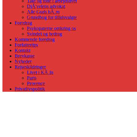
Takt og tone i arbejdslivet
DjÃ¦velens advokat
Alle Guds bÃ¸rn
Grundbog for tillidsvalgte
Foredrag
Psykopaterne omkring os
Svindel og bedrag
Kommende foredrag
Forfattertips
Kontakt
Brevkasse
Nyheder
Rejseskildringer
Livet i KÃ¸ln
Paris
Provence
Privatlivspolitik