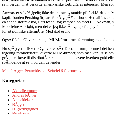
sat i verden til at beskytte amerikanske forbrugeres interesser. Men som
Amway er selvfÃ¸lgelig ikke det eneste pyramidespil forklÃ¦dt som
kapitalfonden Pershing Square forsÃ¸g pÃ¥ at shorte Herbalife’s aktier,
en anden storinvestor, Carl Icahn, tog kampen op mod Bill Ackman, s
Madeleine Albright, men det er jeg ikke lÃ¦ngere, efter jeg fandt ud a
for sit politiske eftermÃ¦le. Med god grund.
OgsÃ¥ John Oliver har taget MLM-firmaernes forretningsmodel op i 
Nu spÃ¸rger I sikkert: Og hvor er sÃ¥ Donald Trump henne i det her?
regering forbindelser til diverse MLM-firmaer, som man kan lÃ¦se o
grÃ¸nne skove til distributÃ¸rerne — uden at levere hverken guld el
spÃ¦ndende at se, hvordan det ender!
Mine bÃ¸ger
,
Pyramidespil
,
Svindel
6 Comments
Kategorier
Aktuelle emner
Andres bÃ¸ger
Anmeldelser
BÃ¸ger
BÃ¦redygtighed
Brevkasse