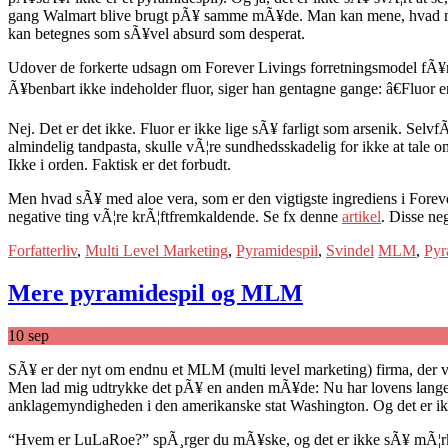
gang Walmart blive brugt pÃ¥ samme mÃ¥de. Man kan mene, hvad man 
kan betegnes som sÃ¥vel absurd som desperat.
Udover de forkerte udsagn om Forever Livings forretningsmodel fÃ¥r
Ã¥benbart ikke indeholder fluor, siger han gentagne gange: â€Fluor er
Nej. Det er det ikke. Fluor er ikke lige sÃ¥ farligt som arsenik. Selv
almindelig tandpasta, skulle vÃ¦re sundhedsskadelig for ikke at tale 
Ikke i orden. Faktisk er det forbudt.
Men hvad sÃ¥ med aloe vera, som er den vigtigste ingrediens i Forever
negative ting vÃ¦re krÃ¦ftfremkaldende. Se fx denne
artikel
. Disse ne
Forfatterliv
,
Multi Level Marketing
,
Pyramidespil
,
Svindel
MLM
,
Pyr
Mere pyramidespil og MLM
10
sep
SÃ¥ er der nyt om endnu et MLM (multi level marketing) firma, der vise
Men lad mig udtrykke det pÃ¥ en anden mÃ¥de: Nu har lovens lange 
anklagemyndigheden i den amerikanske stat Washington. Og det er ik
“Hvem er LuLaRoe?” spÃ¸rger du mÃ¥ske, og det er ikke sÃ¥ mÃ¦rkeli