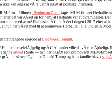
 ikke kan siges at vÃ¦re uafhÃ¦ngigt af politiske interesser.
 MLM-firma. I filmen
“Betting on Zero”
tages MLM-firmaet Herbalife un
 efter det var gÃ¥et op for ham, at Herbalife var et pyramidespil. Den h
om endte med at mÃ¥tte kaste hÃ¥ndklÃ¦det i ringen i 2017 efter at h
f, at hun har vÃ¦ret med til at promovere Herbalife i bl.a. Indien.Â Mod
en fremragende episode af
Last Week Tonight
.
 Han er her selvfÃ¸lgelig ogsÃ¥! Alt andet ville da vÃ¦re mÃ¦rkeligt.
m i denne
artikel
i Slate — han har ogsÃ¥ selv promoveret MLM-firmaet
ler grÃ¸nne skove. Og nu er Donald Trump og hans familie blevet
sagsÃ