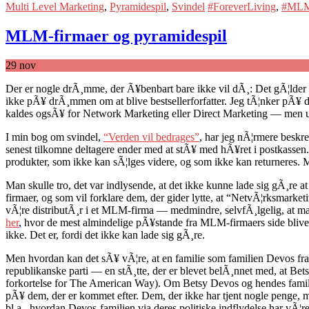
Multi Level Marketing
,
Pyramidespil
,
Svindel
#ForeverLiving
,
#ML
MLM-firmaer og pyramidespil
29
nov
Der er nogle drÃ¸mme, der Ã¥benbart bare ikke vil dÃ¸: Det gÃ¦lder 
ikke pÃ¥ drÃ¸mmen om at blive bestsellerforfatter. Jeg tÃ¦nker pÃ¥ d
kaldes ogsÃ¥ for Network Marketing eller Direct Marketing — men uan
I min bog om svindel,
“Verden vil bedrages”
, har jeg nÃ¦rmere beskre
senest tilkomne deltagere ender med at stÃ¥ med hÃ¥ret i postkassen. 
produkter, som ikke kan sÃ¦lges videre, og som ikke kan returneres. 
Man skulle tro, det var indlysende, at det ikke kunne lade sig gÃ¸re at
firmaer, og som vil forklare dem, der gider lytte, at “NetvÃ¦rksmarketi
vÃ¦re distributÃ¸r i et MLM-firma — medmindre, selvfÃ¸lgelig, at man
her
, hvor de mest almindelige pÃ¥stande fra MLM-firmaers side bliver
ikke. Det er, fordi det ikke kan lade sig gÃ¸re.
Men hvordan kan det sÃ¥ vÃ¦re, at en familie som familien Devos fr
republikanske parti — en stÃ¸tte, der er blevet belÃ¸nnet med, at Be
forkortelse for The American Way). Om Betsy Devos og hendes familie
pÃ¥ dem, der er kommet efter. Dem, der ikke har tjent nogle penge, 
bl.a., hvordan Devos-familien via deres politiske indflydelse har vÃ¦re