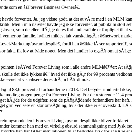
sende som en â€Forever Business Ownerâ€.
g havde forventet. Ja, jeg vidste godt, at det at vÃ¦re med i en MLM ka
itik. Men i min naivitet havde jeg ikke forventet, at publikum stort se
en, som de ellers ifÃ¸lge deres forhandleraftale er forpligtet til at sÃ
l venner og familie, hvilket mildest talt vanskeliggÃ¸r â€network m
vel-Marketing/pyramidespilâ€, fordi han â€ikke lÃ¦ser rapporterâ€
vor fakta fik lov at fylde noget. Men det handler jo ogsÃ¥ om at sÃ¦l
le pointen i sÃ¥vel Forever Living som i alle andre MLMâ€™er: At sÃ¦l
g skulle det ikke lykkes â€“ hvad det ikke gÃ¸r for 99 procents vedko
kke evnet at visualisere deres drÃ¸m hÃ¥rdt nok.
lag til 88,6 procent af forhandlerne i 2018. Det betyder imidlertid ikke
e modtog nogen penge fra Forever Living. For de resterende 11,4 procen
taget hÃ¸jde for de udgifter, som de pÃ¥gÃ¦ldende forhandlere har haft,
eget grin ved selv en stor omsÃ¦tning, hvis der ikke er et overskud. L
r.
rretningsmodellen i Forever Livings pyramidespil ikke bliver forklaret
runder kommer han med en virkelig absurd sammenligning med Jysk (so
se, hvorfra han har fÃ¥et inspirationen til at beskylde Jysk for at vÃ