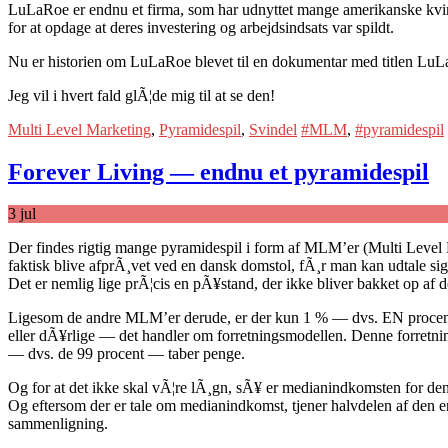
LuLaRoe er endnu et firma, som har udnyttet mange amerikanske kvin
for at opdage at deres investering og arbejdsindsats var spildt.
Nu er historien om LuLaRoe blevet til en dokumentar med titlen L
Jeg vil i hvert fald glÃ¦de mig til at se den!
Multi Level Marketing
,
Pyramidespil
,
Svindel
#MLM
,
#pyramidespil
Forever Living — endnu et pyramidespil
3
jul
Der findes rigtig mange pyramidespil i form af MLM’er (Multi Level 
faktisk blive afprÃ¸vet ved en dansk domstol, fÃ¸r man kan udtale sig
Det er nemlig lige prÃ¦cis en pÃ¥stand, der ikke bliver bakket op af 
Ligesom de andre MLM’er derude, er der kun 1 % — dvs. EN procent!
eller dÃ¥rlige — det handler om forretningsmodellen. Denne forretnings
— dvs. de 99 procent — taber penge.
Og for at det ikke skal vÃ¦re lÃ¸gn, sÃ¥ er medianindkomsten for de
Og eftersom der er tale om medianindkomst, tjener halvdelen af den en
sammenligning.