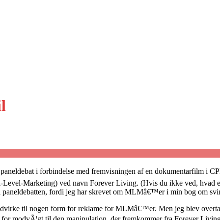
l
en paneldebat i forbindelse med fremvisningen af en dokumentarfilm i C
evel-Marketing) ved navn Forever Living. (Hvis du ikke ved, hvad en
 til paneldebatten, fordi jeg har skrevet om MLMâ€™er i min bog om sv
l medvirke til nogen form for reklame for MLMâ€™er. Men jeg blev overtalt,
for modvÃ¦gt til den manipulation, der fremkommer fra Forever Livings