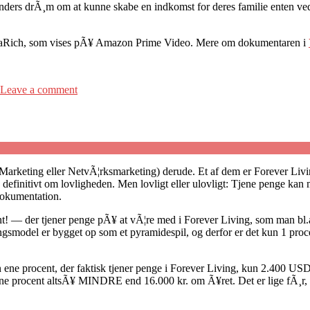
ders drÃ¸m om at kunne skabe en indkomst for deres familie enten ve
uLaRich, som vises pÃ¥ Amazon Prime Video. Mere om dokumentaren i
Leave a comment
Marketing eller NetvÃ¦rksmarketing) derude. Et af dem er Forever Livi
 definitivt om lovligheden. Men lovligt eller ulovligt: Tjene penge ka
dokumentation.
 — der tjener penge pÃ¥ at vÃ¦re med i Forever Living, som man bl.
model er bygget op som et pyramidespil, og derfor er det kun 1 procent 
n ene procent, der faktisk tjener penge i Forever Living, kun 2.400 U
e procent altsÃ¥ MINDRE end 16.000 kr. om Ã¥ret. Det er lige fÃ¸r, det