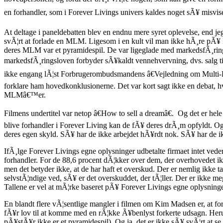
en forhandler, som i Forever Livings univers kaldes noget sÃ¥ misvi
At deltage i paneldebatten blev en endnu mere syret oplevelse, end je
svÃ¦rt at forlade en MLM. Ligesom i en kult vil man ikke hÃ¸re pÃ¥ kr
deres MLM var et pyramidespil. De var ligeglade med markedsfÃ¸ringslov
markedsfÃ¸ringsloven forbyder sÃ¥kaldt vennehvervning, dvs. salg ti
ikke engang lÃ¦st Forbrugerombudsmandens â€Vejledning om Multi-Le
forklare ham hovedkonklusionerne. Det var kort sagt ikke en debat, h
MLMâ€™er.
Filmens undertitel var netop â€How to sell a dreamâ€. Og det er he
blive forhandler i Forever Living kan de fÃ¥ deres drÃ¸m opfyldt. O
deres egen skyld. SÃ¥ har de ikke arbejdet hÃ¥rdt nok. SÃ¥ har de i
IfÃ¸lge Forever Livings egne oplysninger udbetalte firmaet intet veder
forhandler. For de 88,6 procent dÃ¦kker over dem, der overhovedet ikk
men det betyder ikke, at de har haft et overskud. Der er nemlig ikke 
selvstÃ¦ndige ved, sÃ¥ er det overskuddet, der tÃ¦ller. Der er ikke m
Tallene er vel at mÃ¦rke baseret pÃ¥ Forever Livings egne oplysninge
En blandt flere vÃ¦sentlige mangler i filmen om Kim Madsen er, at fo
fÃ¥r lov til at komme med en rÃ¦kke Ã¥benlyst forkerte udsagn. He
pÃ¥stÃ¥r ikke er et pyramidespil). Og ja, det er ikke sÃ¥ svÃ¦rt at 