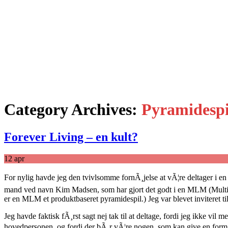
Category Archives:
Pyramidespi
Forever Living – en kult?
12
apr
For nylig havde jeg den tvivlsomme fornÃ¸jelse at vÃ¦re deltager i 
mand ved navn Kim Madsen, som har gjort det godt i en MLM (Multi-L
er en MLM et produktbaseret pyramidespil.) Jeg var blevet inviteret
Jeg havde faktisk fÃ¸rst sagt nej tak til at deltage, fordi jeg ikke vi
hovedpersonen, og fordi der bÃ¸r vÃ¦re nogen, som kan give en form 