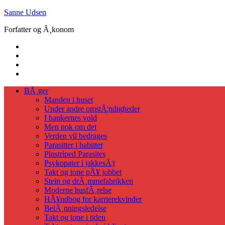
Skip
Sanne Udsen
to
Forfatter og Ã¸konom
content
BÃ¸ger
Manden i huset
Under andre omstÃ¦ndigheder
I bankernes vold
Men nok om det
Verden vil bedrages
Parasitter i habitter
Pinstriped Parasites
Psykopater i jakkesÃ¦t
Takt og tone pÃ¥ jobbet
Stein og drÃ¸mmefabrikken
Moderne husfÃ¸relse
HÃ¥ndbog for karrierekvinder
BelÃ¸nningsledelse
Takt og tone i tiden