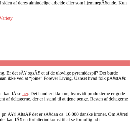
d siden af deres almindelige arbejde eller som hjemmegÃ¥ende. Kun
Variety
.
ng. Er det sÃ¥ ogsÃ¥ et af de ulovlige pyramidespil? Det burde
n man ikke ved at “joine” Forever Living. Uanset hvad folk pÃ¥stÃ¥r.
a. kan lÃ¦se
her
. Det handler ikke om, hvorvidt produkterne er gode
af deltagerne, der er i stand til at tjene penge. Resten af deltagerne
SD pr. Ã¥r! AltsÃ¥ det er sÃ¥dan ca. 16.000 danske kroner. Om Ã¥ret!
 kan fÃ¥ en forfatterindkomst til at se fornuftig ud i