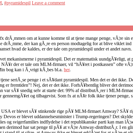
M
,
#pyramidespil
Leave a comment
fx drÃ¸mmen om at kunne komme til at tjene mange penge, vÃ¦re sin eg
e drÃ¸mme, der kan gÃ¸re en person modtagelig for at blive viklet ind
set hvad de kaldes, er der tale om pyramidespil under et andet navn.
vet mekanismerne i pyramidespil. Det er matematisk uundgÃ¥eligt, at py
NÃ¥r der er tale om MLM-firmaer, vil “hÃ¥ret i postkassen” ofte vÃ¦re 
Min bog kan i Ã¸vrigt kÃ¸bes bl.a.
her
.
 tjene seriÃ¸se penge i et sÃ¥dant pyramidespil. Men det er det ikke. De
ng er fremtiden”! Nej, det er det ikke. ForhÃ¥bentlig bliver det derimod s
 var sÃ¥ snedig selv at starte det: 99% af distributÃ¸rer i MLM-firmae
 gennemgÃ¥et og tilbagevist. Som fx at nÃ¥r folk ikke tjener penge, sÃ
a USA er blevet sÃ¥ stinkende rige pÃ¥ MLM-firmaet Amway? SÃ¥ rige, 
tsy Devos er blevet uddannelsesminister i Trump-regeringen? Det skyldes
s og svigerfamilies indflydelse i det republikanske parti kan man lÃ¦
men derimod har sat penge til pÃ¥ at vÃ¦re Amway-distributÃ¸r. I en g
t i stand til at sikre, at Amway ikke er blevet erklÃ¦ret for at vÃ¦re e