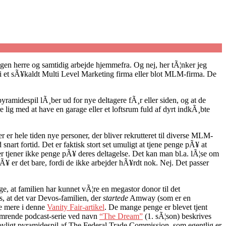
en herre og samtidig arbejde hjemmefra. Og nej, her tÃ¦nker jeg
 i et sÃ¥kaldt Multi Level Marketing firma eller blot MLM-firma. De
ramidespil lÃ¸ber ud for nye deltagere fÃ¸r eller siden, og at de
lig med at have en garage eller et loftsrum fuld af dyrt indkÃ¸bte
r er hele tiden nye personer, der bliver rekrutteret til diverse MLM-
nart fortid. Det er faktisk stort set umuligt at tjene penge pÃ¥ at
r tjener ikke penge pÃ¥ deres deltagelse. Det kan man bl.a. lÃ¦se om
¥ er det bare, fordi de ikke arbejder hÃ¥rdt nok. Nej. Det passer
at familien har kunnet vÃ¦re en megastor donor til det
, at det var Devos-familien, der
startede
Amway (som er en
se mere i denne
Vanity Fair-artikel
. De mange penge er blevet tjent
limrende podcast-serie ved navn
“The Dream”
(1. sÃ¦son) beskrives
t ulovligt pyramidespil af The Federal Trade Commission, som egentlig er