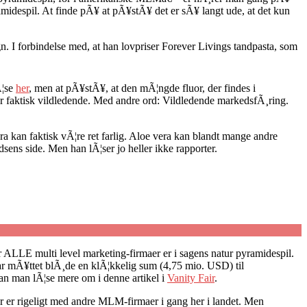
despil. At finde pÃ¥ at pÃ¥stÃ¥ det er sÃ¥ langt ude, at det kun
I forbindelse med, at han lovpriser Forever Livings tandpasta, som
Ã¦se
her
, men at pÃ¥stÃ¥, at den mÃ¦ngde fluor, der findes i
 er faktisk vildledende. Med andre ord: Vildledende markedsfÃ¸ring.
ra kan faktisk vÃ¦re ret farlig. Aloe vera kan blandt mange andre
sens side. Men han lÃ¦ser jo heller ikke rapporter.
or ALLE multi level marketing-firmaer er i sagens natur pyramidespil.
r mÃ¥ttet blÃ¸de en klÃ¦kkelig sum (4,75 mio. USD) til
an man lÃ¦se mere om i denne artikel i
Vanity Fair
.
 er rigeligt med andre MLM-firmaer i gang her i landet. Men