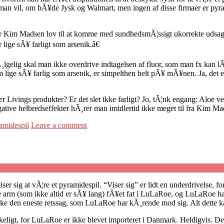
vil, om bÃ¥de Jysk og Walmart, men ingen af disse firmaer er pyrami
 Kim Madsen lov til at komme med sundhedsmÃ¦ssigt ukorrekte udsagn. 
 lige sÃ¥ farligt som arsenik.â€
fÃ¸lgelig skal man ikke overdrive indtagelsen af fluor, som man fx kan l
om lige sÃ¥ farlig som arsenik, er simpelthen helt pÃ¥ mÃ¥nen. Ja, det
 Livings produkter? Er det slet ikke farligt? Jo, tÃ¦nk engang: Aloe ve
gative helbredseffekter hÃ¸rer man imidlertid ikke meget til fra Kim Mad
amidespil
Leave a comment
r sig at vÃ¦re et pyramidespil. “Viser sig” er lidt en underdrivelse, f
arm (som ikke altid er sÃ¥ lang) fÃ¥et fat i LuLaRoe, og LuLaRoe ha
ke den eneste retssag, som LuLaRoe har kÃ¸rende mod sig. Alt dette k
gt, for LuLaRoe er ikke blevet importeret i Danmark. Heldigvis. Der