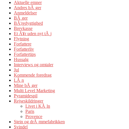
Aktuelle emner
Andres bÃ¸ger
Anmeldelser
BÃ¸ger
BÃ¦redygtighed
Brevkasse
Et Ã¥r uden nyt tÃ¸j
Flytning
Forfattere
Forfatterliv
Forfattertips
Hussalg
Interviews og omtaler
Jul
Kommende foredrag
LÃ¸n
Mine bÃ¸ger
Multi Level Marketing
Pyramidespil
Rejseskildringer
Livet i KÃ¸ln
Paris
Provence
Stein og drÃ¸mmefabrikken
Svindel