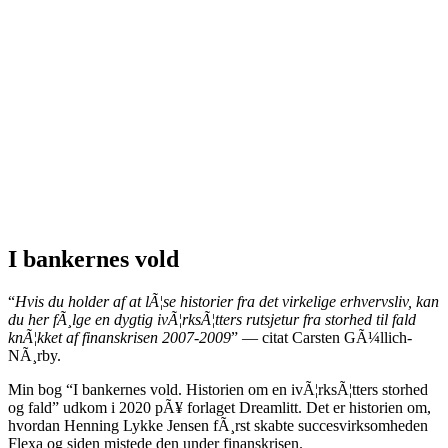
I bankernes vold
“
Hvis du holder af at lÃ¦se historier fra det virkelige erhvervsliv, kan
du her fÃ¸lge en dygtig ivÃ¦rksÃ¦tters rutsjetur fra storhed til fald
knÃ¦kket af finanskrisen 2007-2009
” — citat Carsten GÃ¼llich-
NÃ¸rby.
Min bog “I bankernes vold. Historien om en ivÃ¦rksÃ¦tters storhed
og fald” udkom i 2020 pÃ¥ forlaget Dreamlitt. Det er historien om,
hvordan Henning Lykke Jensen fÃ¸rst skabte succesvirksomheden
Flexa og siden mistede den under finanskrisen.