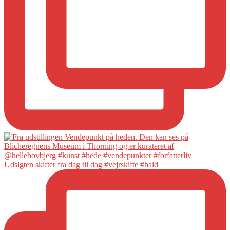
Udsigten skifter fra dag til dag #vejrskifte #hald