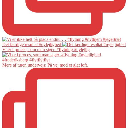
Det færdige resultat #nylejlighed
Vi er i proces, som man siger. #flytning #nylejlig
Mere af turen undervejs: På vej mod et glat loft.