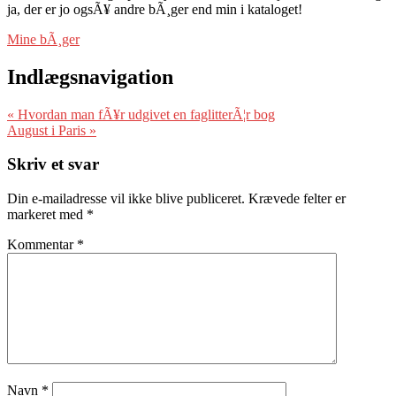
ja, der er jo ogsÃ¥ andre bÃ¸ger end min i kataloget!
Mine bÃ¸ger
Indlægsnavigation
«
Hvordan man fÃ¥r udgivet en faglitterÃ¦r bog
August i Paris
»
Skriv et svar
Din e-mailadresse vil ikke blive publiceret.
Krævede felter er
markeret med
*
Kommentar
*
Navn
*