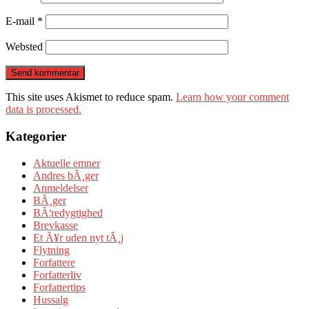
E-mail
*
Websted
This site uses Akismet to reduce spam.
Learn how your comment
data is processed.
Kategorier
Aktuelle emner
Andres bÃ¸ger
Anmeldelser
BÃ¸ger
BÃ¦redygtighed
Brevkasse
Et Ã¥r uden nyt tÃ¸j
Flytning
Forfattere
Forfatterliv
Forfattertips
Hussalg