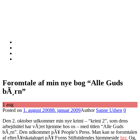
Foromtale af min nye bog “Alle Guds
bÃ¸rn”
1
aug
Posted on
1. august 2008
8. januar 2009
Author
Sanne Udsen
0
Den 2. oktober udkommer min nye krimi – “krimi 2”, som dens
arbejdstitel har vÃ¦ret hjemme hos os – med titlen “Alle Guds
bÃ¸rn”. Den udkommer pÃ¥ People’s Press. Man kan se foromtalen
af efterÃ¥rskataloget pÃ¥ Fyens Stiftstidendes hjemmeside
her.
Og,