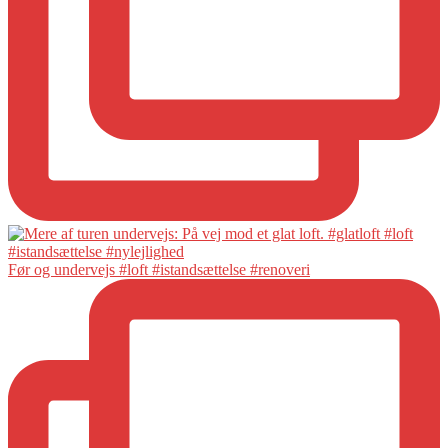
Før og undervejs #loft #istandsættelse #renoveri