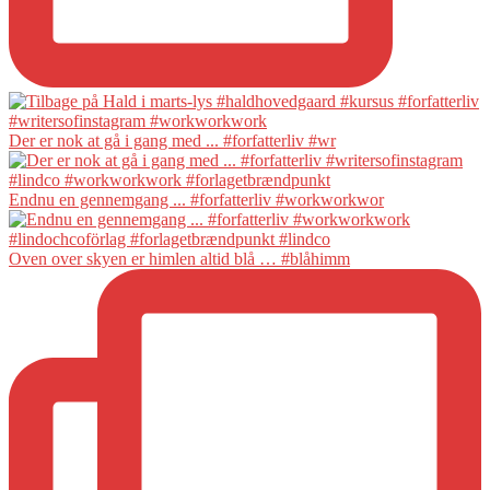
Der er nok at gå i gang med ... #forfatterliv #wr
Endnu en gennemgang ... #forfatterliv #workworkwor
Oven over skyen er himlen altid blå … #blåhimm