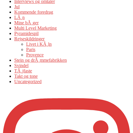
Interviews og omtaler
Jul
Kommende foredrag
LÃ¸n
Mine bÃ¸ger
Multi Level Marketing
Pyramidespil
Rejseskildringer
Livet i KÃ¸ln
Paris
Provence
Stein og drÃ¸mmefabrikken
Svindel
TÃ¸jfaste
Takt og tone
Uncategorized