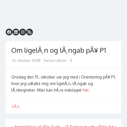
Om ligelÃ¸n og lÃ¸ngab pÃ¥ P1
Posted
Author
16. oktober 2008
Sanne Udsen
0
on
Onsdag den 15. oktober var jeg med i Orientering pÃ¥ P1,
hvor jeg udtalte mig om ligelÃ¸n, lÃ¸ngab og
lÃ¸nbegreber. Man kan hÃ¸re indslaget
her
.
LÃ¸n
«
Anmeldelse af ‘Alle Guds
IT Factory burde sÃ¦tte fut i