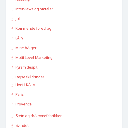
Interviews og omtaler
Jul
Kommende foredrag
LÃ¸n
Mine bÃ¸ger
Multi Level Marketing
Pyramidespil
Rejseskildringer
Livet i KÃ¸ln
Paris
Provence
Stein og drÃ¸mmefabrikken
Svindel