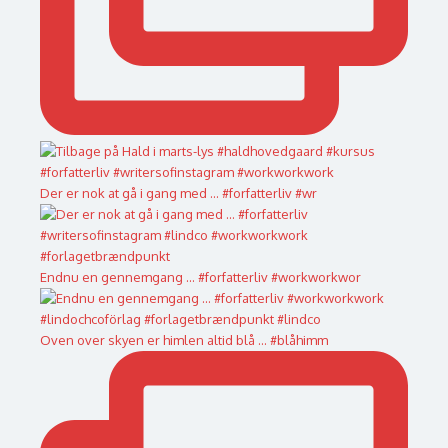
Der er nok at gå i gang med ... #forfatterliv #wr
Endnu en gennemgang ... #forfatterliv #workworkwor
Oven over skyen er himlen altid blå … #blåhimm