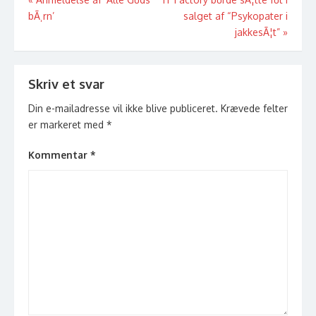
Indlægsnavigation
bÃ¸rn’
salget af “Psykopater i
jakkesÃ¦t”
»
Skriv et svar
Din e-mailadresse vil ikke blive publiceret.
Krævede felter
er markeret med
*
Kommentar
*