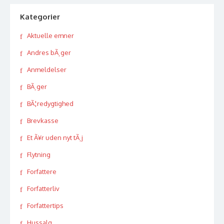
Kategorier
Aktuelle emner
Andres bÃ¸ger
Anmeldelser
BÃ¸ger
BÃ¦redygtighed
Brevkasse
Et Ã¥r uden nyt tÃ¸j
Flytning
Forfattere
Forfatterliv
Forfattertips
Hussalg