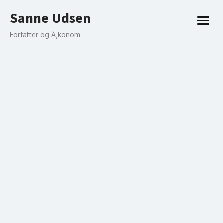
Skip
Sanne Udsen
to
open
content
menu
Forfatter og Ã¸konom