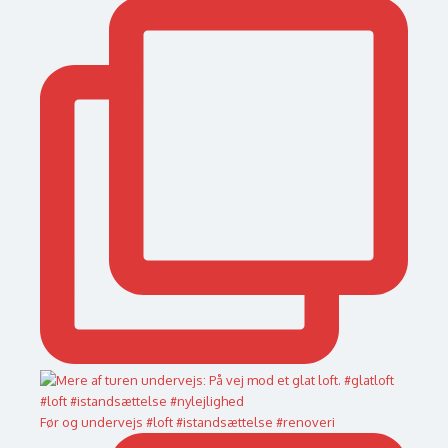
Før og undervejs #loft #istandsættelse #renoveri