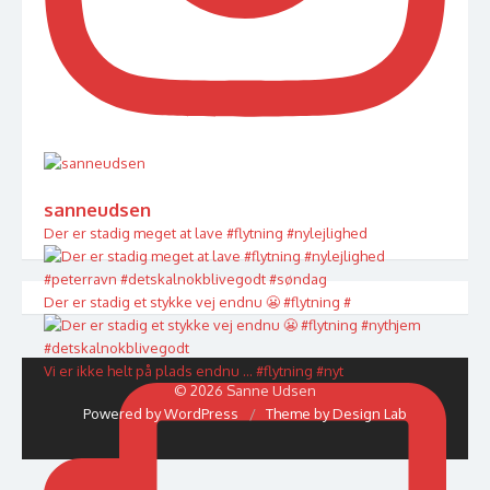
sanneudsen
Der er stadig meget at lave #flytning #nylejlighed
Der er stadig et stykke vej endnu 😬 #flytning #
Vi er ikke helt på plads endnu … #flytning #nyt
© 2026 Sanne Udsen
Powered by WordPress
/
Theme by Design Lab