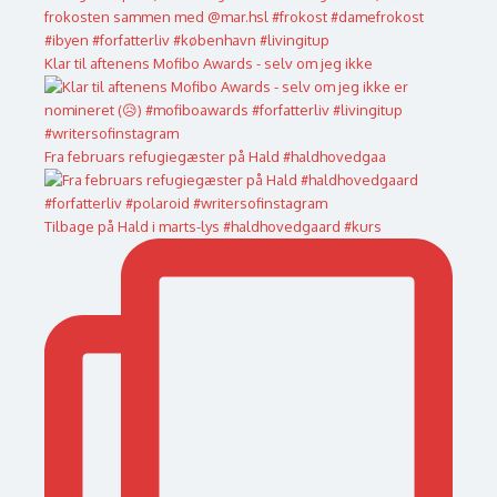
Klar til aftenens Mofibo Awards - selv om jeg ikke
Fra februars refugiegæster på Hald #haldhovedgaa
Tilbage på Hald i marts-lys #haldhovedgaard #kurs