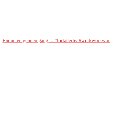
Endnu en gennemgang ... #forfatterliv #workworkwor