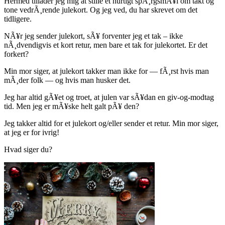
Hermed tillader jeg mig at stille et hurtigt spÃ¸rgsmÃ¥l om takt og
tone vedrÃ¸rende julekort. Og jeg ved, du har skrevet om det
tidligere.
NÃ¥r jeg sender julekort, sÃ¥ forventer jeg et tak – ikke
nÃ¸dvendigvis et kort retur, men bare et tak for julekortet. Er det
forkert?
Min mor siger, at julekort takker man ikke for — fÃ¸rst hvis man
mÃ¸der folk — og hvis man husker det.
Jeg har altid gÃ¥et og troet, at julen var sÃ¥dan en giv-og-modtag
tid. Men jeg er mÃ¥ske helt galt pÃ¥ den?
Jeg takker altid for et julekort og/eller sender et retur. Min mor siger,
at jeg er for ivrig!
Hvad siger du?