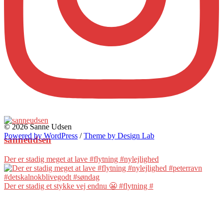
© 2026 Sanne Udsen
Powered by WordPress
/
Theme by Design Lab
sanneudsen
Der er stadig meget at lave #flytning #nylejlighed
Der er stadig et stykke vej endnu 😬 #flytning #