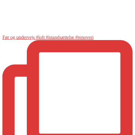
Før og undervejs #loft #istandsættelse #renoveri