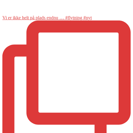
Vi er ikke helt på plads endnu … #flytning #nyt