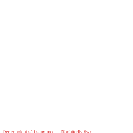
Der er nok at gå i gang med ... #forfatterliv #wr