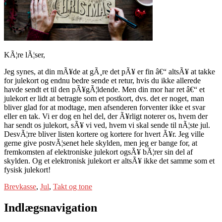
KÃ¦re lÃ¦ser,
Jeg synes, at din mÃ¥de at gÃ¸re det pÃ¥ er fin â€“ altsÃ¥ at takke
for julekort og endnu bedre sende et retur, hvis du ikke allerede
havde sendt et til den pÃ¥gÃ¦ldende. Men din mor har ret â€“ et
julekort er lidt at betragte som et postkort, dvs. det er noget, man
bliver glad for at modtage, men afsenderen forventer ikke et svar
eller en tak. Vi er dog en hel del, der Ã¥rligt noterer os, hvem der
har sendt os julekort, sÃ¥ vi ved, hvem vi skal sende til nÃ¦ste jul.
DesvÃ¦rre bliver listen kortere og kortere for hvert Ã¥r. Jeg ville
gerne give postvÃ¦senet hele skylden, men jeg er bange for, at
fremkomsten af elektroniske julekort ogsÃ¥ bÃ¦rer sin del af
skylden. Og et elektronisk julekort er altsÃ¥ ikke det samme som et
fysisk julekort!
Brevkasse
,
Jul
,
Takt og tone
Indlægsnavigation