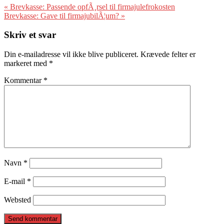
«
Brevkasse: Passende opfÃ¸rsel til firmajulefrokosten
Brevkasse: Gave til firmajubilÃ¦um?
»
Skriv et svar
Din e-mailadresse vil ikke blive publiceret.
Krævede felter er
markeret med
*
Kommentar
*
Navn
*
E-mail
*
Websted