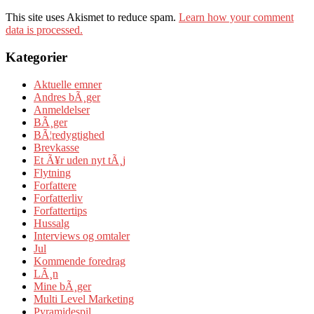
This site uses Akismet to reduce spam.
Learn how your comment
data is processed.
Kategorier
Aktuelle emner
Andres bÃ¸ger
Anmeldelser
BÃ¸ger
BÃ¦redygtighed
Brevkasse
Et Ã¥r uden nyt tÃ¸j
Flytning
Forfattere
Forfatterliv
Forfattertips
Hussalg
Interviews og omtaler
Jul
Kommende foredrag
LÃ¸n
Mine bÃ¸ger
Multi Level Marketing
Pyramidespil