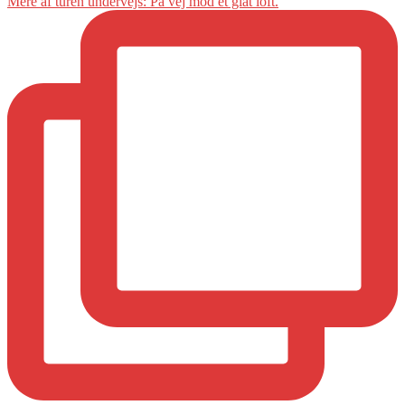
Mere af turen undervejs: På vej mod et glat loft.