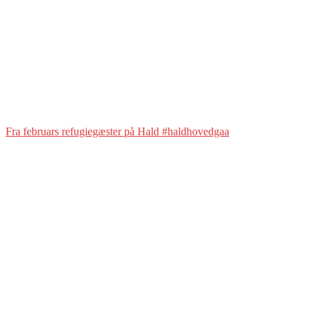
Fra februars refugiegæster på Hald #haldhovedgaa