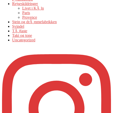
Rejseskildringer
Livet i KÃ¸ln
Paris
Provence
Stein og drÃ¸mmefabrikken
Svindel
TÃ¸jfaste
Takt og tone
Uncategorized