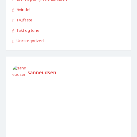
Svindel
TÃ¸jfaste
Takt og tone
Uncategorized
sanneudsen