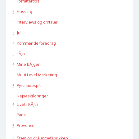
Forfattertips
Hussalg
Interviews og omtaler
Jul
Kommende foredrag
LÃ¸n
Mine bÃ¸ger
Multi Level Marketing
Pyramidespil
Rejseskildringer
Livet i KÃ¸ln
Paris
Provence
Stein og drÃ¸mmefabrikken