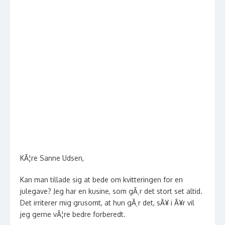
KÃ¦re Sanne Udsen,
Kan man tillade sig at bede om kvitteringen for en
julegave? Jeg har en kusine, som gÃ¸r det stort set altid.
Det irriterer mig grusomt, at hun gÃ¸r det, sÃ¥ i Ã¥r vil
jeg gerne vÃ¦re bedre forberedt.