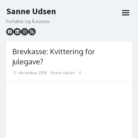
Skip
Sanne Udsen
to
open
content
menu
Forfatter og Ã¸konom
Brevkasse: Kvittering for
julegave?
Posted
Author
17. december 2018
Sanne Udsen
0
on