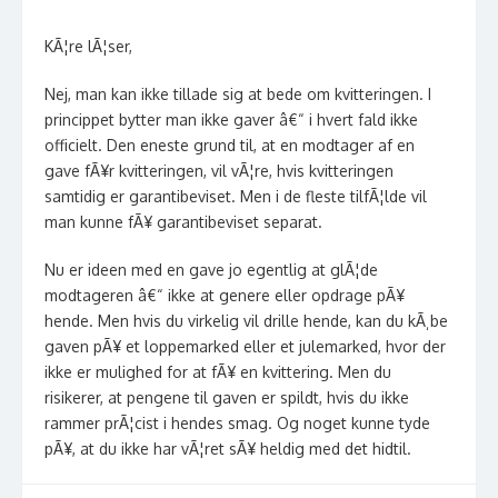
KÃ¦re lÃ¦ser,
Nej, man kan ikke tillade sig at bede om kvitteringen. I
princippet bytter man ikke gaver â€“ i hvert fald ikke
officielt. Den eneste grund til, at en modtager af en
gave fÃ¥r kvitteringen, vil vÃ¦re, hvis kvitteringen
samtidig er garantibeviset. Men i de fleste tilfÃ¦lde vil
man kunne fÃ¥ garantibeviset separat.
Nu er ideen med en gave jo egentlig at glÃ¦de
modtageren â€“ ikke at genere eller opdrage pÃ¥
hende. Men hvis du virkelig vil drille hende, kan du kÃ¸be
gaven pÃ¥ et loppemarked eller et julemarked, hvor der
ikke er mulighed for at fÃ¥ en kvittering. Men du
risikerer, at pengene til gaven er spildt, hvis du ikke
rammer prÃ¦cist i hendes smag. Og noget kunne tyde
pÃ¥, at du ikke har vÃ¦ret sÃ¥ heldig med det hidtil.