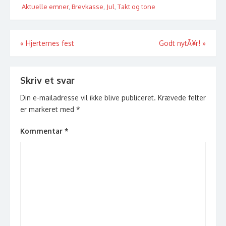
Aktuelle emner
,
Brevkasse
,
Jul
,
Takt og tone
Indlægsnavigation
«
Hjerternes fest
Godt nytÃ¥r!
»
Skriv et svar
Din e-mailadresse vil ikke blive publiceret.
Krævede felter
er markeret med
*
Kommentar
*