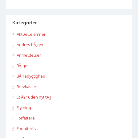
Kategorier
Aktuelle emner
Andres bÃ¸ger
Anmeldelser
BÃ¸ger
BÃ¦redygtighed
Brevkasse
Et Ã¥r uden nyt tÃ¸j
Flytning
Forfattere
Forfatterliv