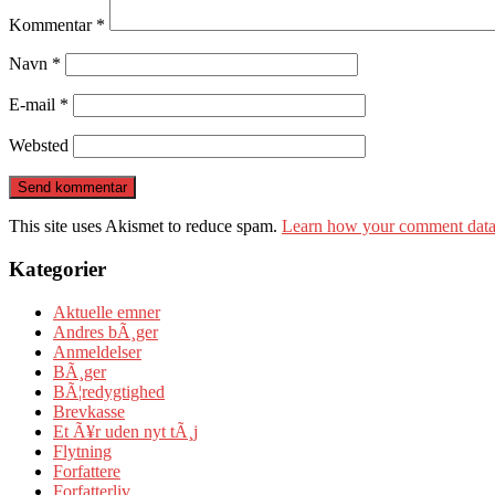
Kommentar
*
Navn
*
E-mail
*
Websted
This site uses Akismet to reduce spam.
Learn how your comment data 
Kategorier
Aktuelle emner
Andres bÃ¸ger
Anmeldelser
BÃ¸ger
BÃ¦redygtighed
Brevkasse
Et Ã¥r uden nyt tÃ¸j
Flytning
Forfattere
Forfatterliv