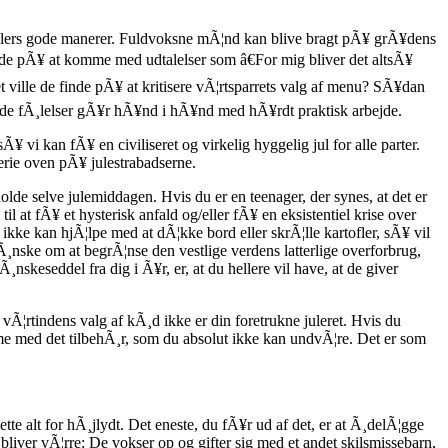
ellers gode manerer. Fuldvoksne mÃ¦nd kan blive bragt pÃ¥ grÃ¥dens
nde pÃ¥ at komme med udtalelser som â€For mig bliver det altsÃ¥
et ville de finde pÃ¥ at kritisere vÃ¦rtsparrets valg af menu? SÃ¥dan
kruede fÃ¸lelser gÃ¥r hÃ¥nd i hÃ¥nd med hÃ¥rdt praktisk arbejde.
 vi kan fÃ¥ en civiliseret og virkelig hyggelig jul for alle parter.
erie oven pÃ¥ julestrabadserne.
holde selve julemiddagen. Hvis du er en teenager, der synes, at det er
 at fÃ¥ et hysterisk anfald og/eller fÃ¥ en eksistentiel krise over
 ikke kan hjÃ¦lpe med at dÃ¦kke bord eller skrÃ¦lle kartofler, sÃ¥ vil
 Ã¸nske om at begrÃ¦nse den vestlige verdens latterlige overforbrug,
¸nskeseddel fra dig i Ã¥r, er, at du hellere vil have, at de giver
vÃ¦rtindens valg af kÃ¸d ikke er din foretrukne juleret. Hvis du
 komme med det tilbehÃ¸r, som du absolut ikke kan undvÃ¦re. Det er som
te alt for hÃ¸jlydt. Det eneste, du fÃ¥r ud af det, er at Ã¸delÃ¦gge
bliver vÃ¦rre: De vokser op og gifter sig med et andet skilsmissebarn,