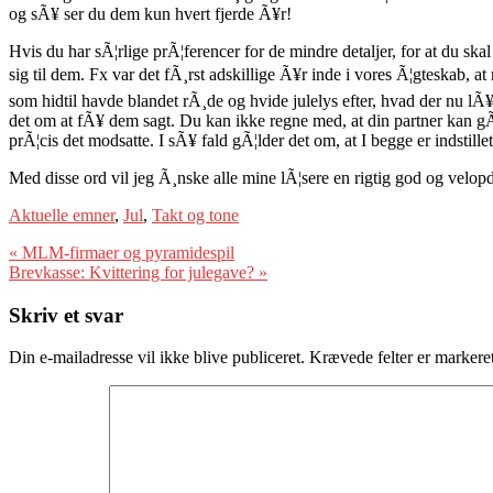
og sÃ¥ ser du dem kun hvert fjerde Ã¥r!
Hvis du har sÃ¦rlige prÃ¦ferencer for de mindre detaljer, for at du ska
sig til dem. Fx var det fÃ¸rst adskillige Ã¥r inde i vores Ã¦gteskab, a
som hidtil havde blandet rÃ¸de og hvide julelys efter, hvad der nu lÃ
det om at fÃ¥ dem sagt. Du kan ikke regne med, at din partner kan gÃ¦tt
prÃ¦cis det modsatte. I sÃ¥ fald gÃ¦lder det om, at I begge er indsti
Med disse ord vil jeg Ã¸nske alle mine lÃ¦sere en rigtig god og velopd
Aktuelle emner
,
Jul
,
Takt og tone
Indlægsnavigation
«
MLM-firmaer og pyramidespil
Brevkasse: Kvittering for julegave?
»
Skriv et svar
Din e-mailadresse vil ikke blive publiceret.
Krævede felter er marker