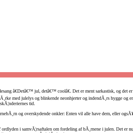
esang â€Detâ€™ jul, detâ€™ coolâ€. Det er ment sarkastisk, og det er d
e mÃ¸rke med julelys og blinkende neonhjerter og indendÃ¸rs hygge og 
skÃ¦nderiernes tid.
Ã¸rnebÃ¸rn og overskydende onkler: Enten vil alle have dem, eller ogs
ordlyden i samvÃ¦rsaftalen om fordeling af bÃ¸rnene i julen. Det er nu, 